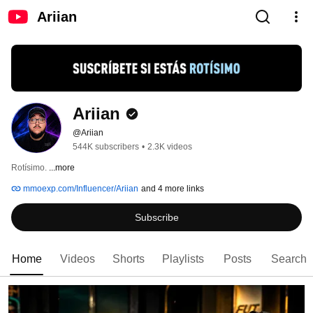
Ariian
Ariian
@Ariian
544K subscribers
•
2.3K videos
Rotísimo. 
...more
mmoexp.com/Influencer/Ariian
and 4 more links
Subscribe
Home
Videos
Shorts
Playlists
Posts
Search