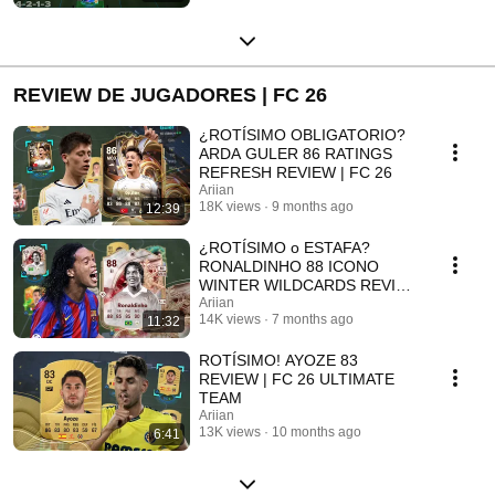
REVIEW DE JUGADORES | FC 26
¿ROTÍSIMO OBLIGATORIO?
ARDA GULER 86 RATINGS
REFRESH REVIEW | FC 26
Ariian
18K views
9 months ago
12:39
¿ROTÍSIMO o ESTAFA?
RONALDINHO 88 ICONO
WINTER WILDCARDS REVIEW
| FC 26
Ariian
14K views
7 months ago
11:32
ROTÍSIMO! AYOZE 83
REVIEW | FC 26 ULTIMATE
TEAM
Ariian
13K views
10 months ago
6:41