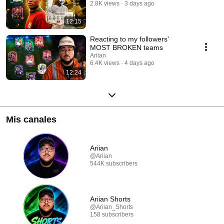
2.8K views
3 days ago
12:15
Reacting to my followers'
MOST BROKEN teams
Ariian
6.4K views
4 days ago
12:24
Mis canales
Ariian
@Ariian
544K subscribers
Ariian Shorts
@Ariian_Shorts
158 subscribers