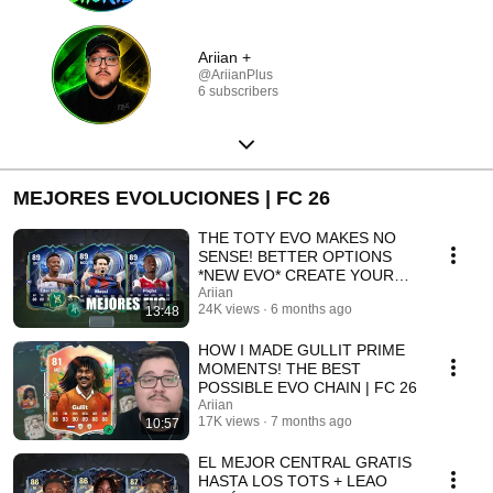
Ariian +
@AriianPlus
6 subscribers
MEJORES EVOLUCIONES | FC 26
THE TOTY EVO MAKES NO
SENSE! BETTER OPTIONS
*NEW EVO* CREATE YOUR
MH TOTY | FC 26
Ariian
24K views
6 months ago
13:48
HOW I MADE GULLIT PRIME
MOMENTS! THE BEST
POSSIBLE EVO CHAIN ​​| FC 26
Ariian
17K views
7 months ago
10:57
EL MEJOR CENTRAL GRATIS
HASTA LOS TOTS + LEAO