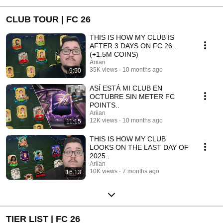
CLUB TOUR | FC 26
THIS IS HOW MY CLUB IS
AFTER 3 DAYS ON FC 26..
(+1.5M COINS)
Ariian
35K views
10 months ago
9:50
ASÍ ESTÁ MI CLUB EN
OCTUBRE SIN METER FC
POINTS..
Ariian
12K views
10 months ago
11:15
THIS IS HOW MY CLUB
LOOKS ON THE LAST DAY OF
2025..
Ariian
10K views
7 months ago
16:13
TIER LIST | FC 26