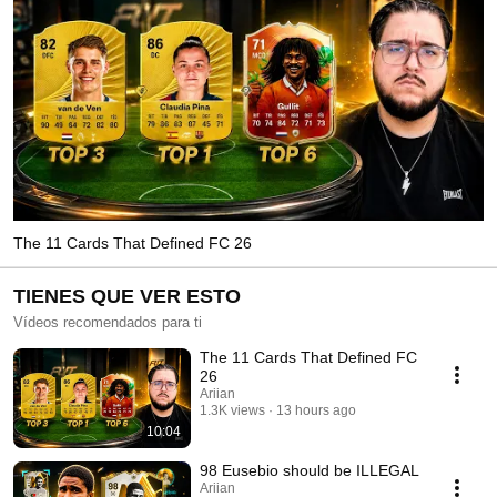
The 11 Cards That Defined FC 26
TIENES QUE VER ESTO
Vídeos recomendados para ti
The 11 Cards That Defined FC
26
Ariian
1.3K views
13 hours ago
10:04
98 Eusebio should be ILLEGAL
Ariian