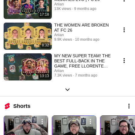
Ariian
13K views
9 months ago
17:18
THE WOMEN ARE BROKEN
AT FC 26
Ariian
9.9K views
10 months ago
8:32
MY NEW SUPER TEAM! THE
BEST FULL-BACK IN THE
GAME, FREE LLORENTE
WINTER AND NEW SBCs | FC
Ariian
7.3K views
7 months ago
13:13
26
Shorts