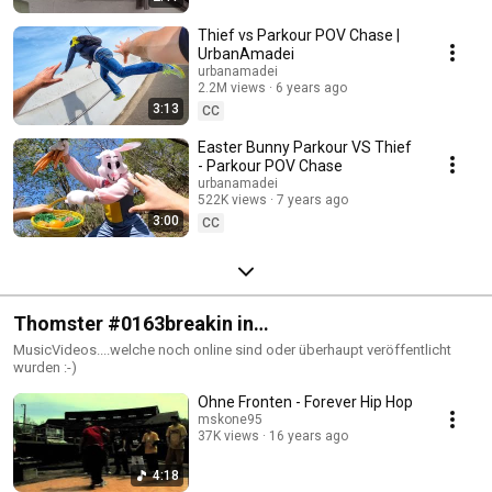
Thief vs Parkour POV Chase |
UrbanAmadei
urbanamadei
2.2M views
6 years ago
3:13
CC
Easter Bunny Parkour VS Thief
- Parkour POV Chase
urbanamadei
522K views
7 years ago
3:00
CC
Thomster #0163breakin in
Musicvideos/Werbespots
MusicVideos....welche noch online sind oder überhaupt veröffentlicht
wurden :-)
Ohne Fronten - Forever Hip Hop
mskone95
37K views
16 years ago
4:18