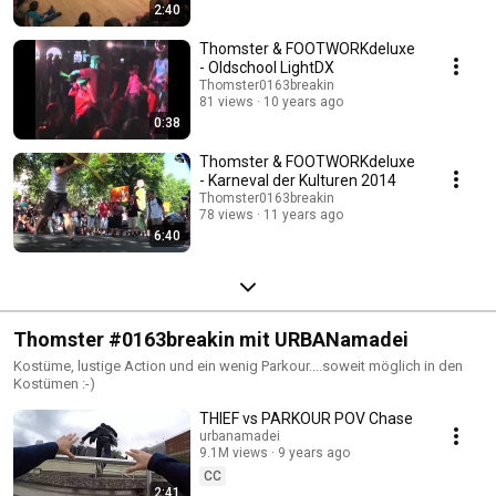
2:40
Thomster & FOOTWORKdeluxe
- Oldschool LightDX
Thomster0163breakin
81 views
10 years ago
0:38
Thomster & FOOTWORKdeluxe
- Karneval der Kulturen 2014
Thomster0163breakin
78 views
11 years ago
6:40
Thomster #0163breakin mit URBANamadei
Kostüme, lustige Action und ein wenig Parkour....soweit möglich in den
Kostümen :-)
THIEF vs PARKOUR POV Chase
urbanamadei
9.1M views
9 years ago
CC
2:41