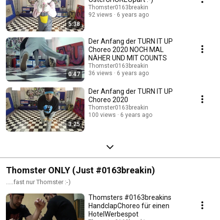
Thomster0163breakin
92 views
6 years ago
5:38
Der Anfang der TURN IT UP
Choreo 2020 NOCH MAL
NÄHER UND MIT COUNTS
Thomster0163breakin
36 views
6 years ago
0:47
Der Anfang der TURN IT UP
Choreo 2020
Thomster0163breakin
100 views
6 years ago
3:25
Thomster ONLY (Just #0163breakin)
.....fast nur Thomster :-)
Thomsters #0163breakins
HandclapChoreo für einen
HotelWerbespot