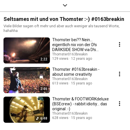
Seltsames mit und von Thomster :-) #0163breakin
Viele Bilder sagen oft mehr und aber auch weniger als tausend Worte,
hahahha
Thomster bei?? Nein...
eigentlich nix von der D!s
DARKSIDE SHOW via D!s
Danceschool
Thomster0163breakin
129 views
12 years ago
2:22
Thomster #0163breakin -
about some creativity
Thomster0163breakin
613 views
15 years ago
2:46
Thomster & FOOTWORKdeluxe
(BSEcrew) - rabbit idiotiy... das
original :-)
Thomster0163breakin
628 views
15 years ago
6:48