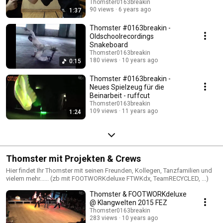
Thomster0163breakin
90 views
6 years ago
1:37
Thomster #0163breakin -
Oldschoolrecordings
Snakeboard
Thomster0163breakin
180 views
10 years ago
0:15
Thomster #0163breakin -
Neues Spielzeug für die
Beinarbeit - ruffcut
Thomster0163breakin
109 views
11 years ago
1:24
Thomster mit Projekten & Crews
Hier findet Ihr Thomster mit seinen Freunden, Kollegen, Tanzfamilien und
vielem mehr...... (zb mit FOOTWORKdeluxe FTWKdx, TeamRECYCLED, ...)
Thomster & FOOTWORKdeluxe
@ Klangwelten 2015 FEZ
Thomster0163breakin
283 views
10 years ago