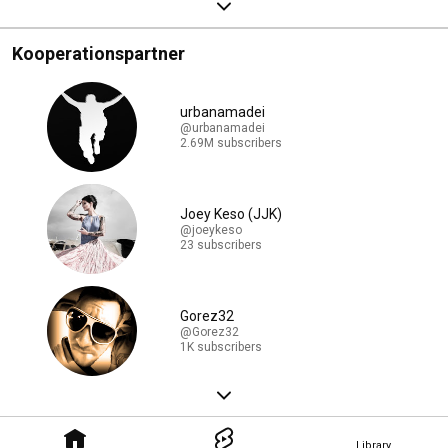
Kooperationspartner
urbanamadei
@urbanamadei
2.69M subscribers
Joey Keso (JJK)
@joeykeso
23 subscribers
Gorez32
@Gorez32
1K subscribers
Library