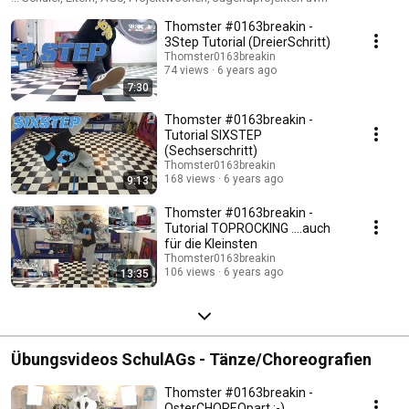
Thomster #0163breakin -
3Step Tutorial (DreierSchritt)
Thomster0163breakin
74 views
6 years ago
7:30
Thomster #0163breakin -
Tutorial SIXSTEP
(Sechserschritt)
Thomster0163breakin
168 views
6 years ago
9:13
Thomster #0163breakin -
Tutorial TOPROCKING ....auch
für die Kleinsten
Thomster0163breakin
106 views
6 years ago
13:35
Übungsvideos SchulAGs - Tänze/Choreografien
Thomster #0163breakin -
OsterCHOREOpart :-)