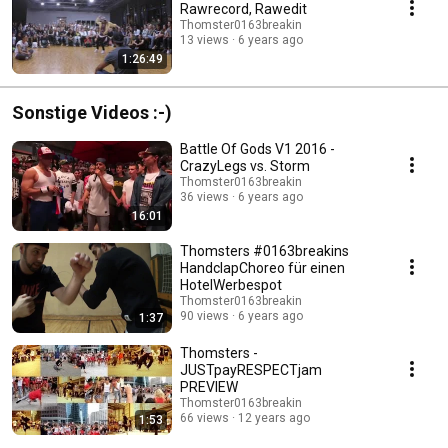
Rawrecord, Rawedit
Thomster0163breakin
13 views
6 years ago
1:26:49
Sonstige Videos :-)
Battle Of Gods V1 2016 -
CrazyLegs vs. Storm
Thomster0163breakin
36 views
6 years ago
16:01
Thomsters #0163breakins
HandclapChoreo für einen
HotelWerbespot
Thomster0163breakin
90 views
6 years ago
1:37
Thomsters -
JUSTpayRESPECTjam
PREVIEW
Thomster0163breakin
66 views
12 years ago
1:53