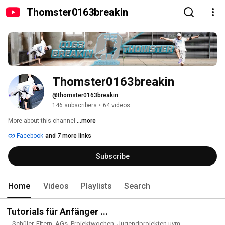
Thomster0163breakin
Thomster0163breakin
@thomster0163breakin
146 subscribers
•
64 videos
More about this channel
...more
Facebook
and 7 more links
Subscribe
Home
Videos
Playlists
Search
Tutorials für Anfänger ...
... Schüler, Eltern, AGs, Projektwochen, Jugendprojekten uvm