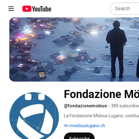
Fondazione Mö
@fondazionemobius
•
389 subscribe
La Fondazione Möbius Lugano, costituita
Premio Möbius, per ragionare su opportu
moebiuslugano.ch
digitale. 
Subscribe