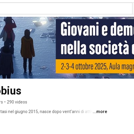
bius
rs
•
290 videos
si nel giugno 2015, nasce dopo vent'anni di attività del 
...more
nità e rischi in relazione all'espansione della società 