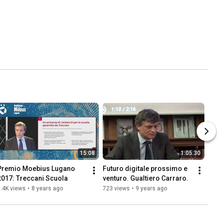
15:08
1:05:30
Premio Moebius Lugano 
Futuro digitale prossimo e 
2017: Treccani Scuola
venturo. Gualtiero Carraro.
.4K views
•
8 years ago
723 views
•
9 years ago