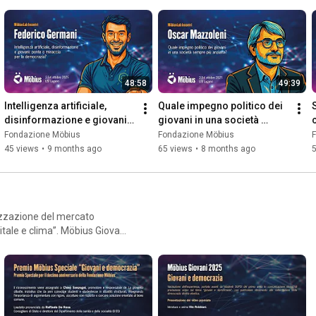
48:58
49:39
Intelligenza artificiale, 
Quale impegno politico dei 
disinformazione e giovani: 
giovani in una società 
ponte o minaccia per la 
sempre più anziana?
Fondazione Möbius
Fondazione Möbius
democrazia?
45 views
•
9 months ago
65 views
•
8 months ago
lizzazione del mercato
. Möbius Giovani:
“Giovani e democrazia”. Con
nsegnato un Premio Speciale
sponsabile de La gioventù
fico (CSCS), il premio dedicato