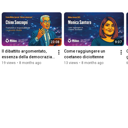
23:08
9:07
Il dibattito argomentato, 
Come raggiungere un 
essenza della democrazia - 
coetaneo diciottenne
Chino Sonzogni
19 views
•
8 months ago
13 views
•
8 months ago