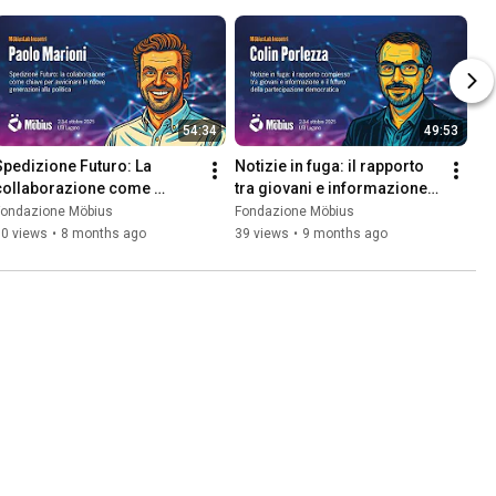
54:34
49:53
Spedizione Futuro: La 
Notizie in fuga: il rapporto 
collaborazione come 
tra giovani e informazione e 
chiave per avvicinare le 
il futuro della 
Fondazione Möbius
Fondazione Möbius
nuove generazioni alla 
partecipazione 
50 views
•
8 months ago
39 views
•
9 months ago
politica
democratica