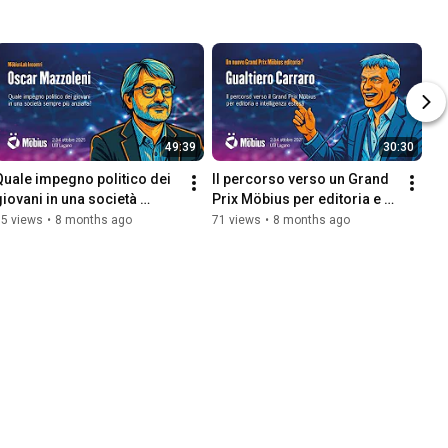
49:39
30:30
Quale impegno politico dei 
Il percorso verso un Grand 
giovani in una società 
Prix Möbius per editoria e 
sempre più anziana?
intelligenza estesa
65 views
•
8 months ago
71 views
•
8 months ago