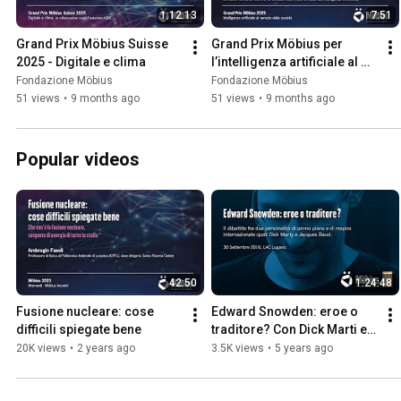
1:12:13
7:51
all’IA al servizio della società.
Grand Prix Möbius Suisse 
Grand Prix Möbius per 
2025 - Digitale e clima
l’intelligenza artificiale al 
servizio della società
Fondazione Möbius
Fondazione Möbius
51 views
•
9 months ago
51 views
•
9 months ago
Popular videos
42:50
1:24:48
Fusione nucleare: cose 
Edward Snowden: eroe o 
difficili spiegate bene
traditore? Con Dick Marti e 
Jacques Baud
20K views
•
2 years ago
3.5K views
•
5 years ago