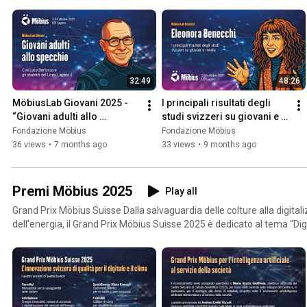
32:49
48:26
MöbiusLab Giovani 2025 - 
I principali risultati degli 
“Giovani adulti allo 
studi svizzeri su giovani e 
specchio”, incontro con 
media
Fondazione Möbius
Fondazione Möbius
Luca Bertossa
36 views
•
7 months ago
33 views
•
9 months ago
Premi Möbius 2025
Play all
Grand Prix Möbius Suisse Dalla salvaguardia delle colture alla digita
dell’energia, il Grand Prix Möbius Suisse 2025 è dedicato al tema “Digitale e clima”
Giovani e democrazia La prospettiva degli studenti SUPSI sul tema 
interventi di Vito Robbiani e Monica Santoro. Premio Speciale “Giovani e democrazia” Per
celebrare il decimo anniversario della Fondazione Möbius, viene co
dedicato a “Giovani e democrazia” a Chino Sonzogni, promotore e re
dibatte. Grand Prix Möbius per l’intelligenza artificiale al servizio della società A Maria Grazia
Giuffreda, direttrice associata del Centro Svizzero di Calcolo Scienti