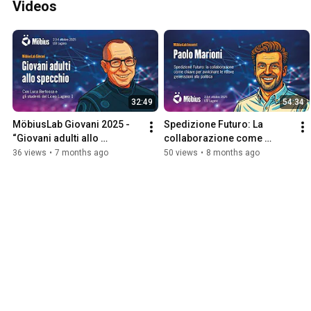
Videos
32:49
54:34
MöbiusLab Giovani 2025 - 
Spedizione Futuro: La 
“Giovani adulti allo 
collaborazione come 
specchio”, incontro con 
chiave per avvicinare le 
36 views
•
7 months ago
50 views
•
8 months ago
Luca Bertossa
nuove generazioni alla 
politica