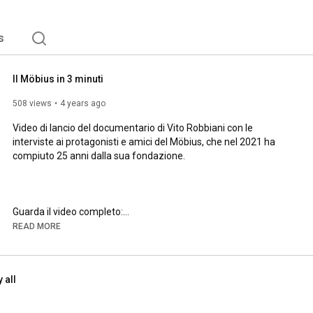
s
Il Möbius in 3 minuti
508 views
4 years ago
Video di lancio del documentario di Vito Robbiani con le 
interviste ai protagonisti e amici del Möbius, che nel 2021 ha 
compiuto 25 anni dalla sua fondazione.

https://www.moebiuslugano.ch/Venticin...
READ MORE
 all