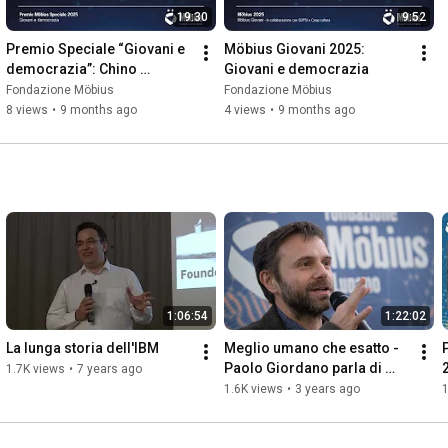
19:30
9:52
Premio Speciale “Giovani e 
Möbius Giovani 2025: 
democrazia”: Chino 
Giovani e democrazia
Sonzogni
Fondazione Möbius
Fondazione Möbius
8 views
•
9 months ago
4 views
•
9 months ago
1:06:54
1:22:02
La lunga storia dell'IBM
Meglio umano che esatto - 
Paolo Giordano parla di 
1.7K views
•
7 years ago
letteratura e intelligenza 
1.6K views
•
3 years ago
1
artificiale