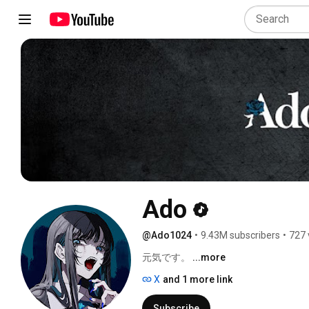
Ado
@Ado1024
•
9.43M subscribers
•
727 
元気です。 
...more
X
and 1 more link
Subscribe