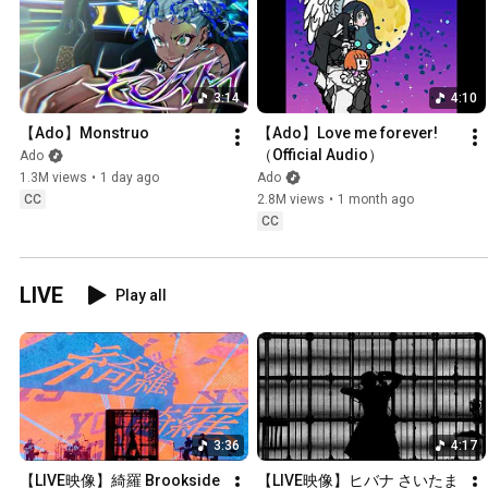
3:14
4:10
【Ado】Monstruo
【Ado】Love me forever!
（Official Audio）
Ado
1.3M views
•
1 day ago
Ado
CC
2.8M views
•
1 month ago
CC
LIVE
Play all
3:36
4:17
【LIVE映像】綺羅 Brookside 
【LIVE映像】ヒバナ さいたま