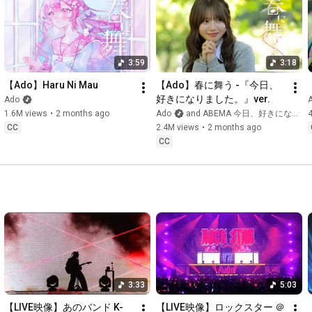
Graphic Design: Rai-Rai Public Company Ltd.

Typography Design: Muniku Tominaga

Car Design: Shogo Ito

Lyric Motion: Azsa

3:59
3:18
Motion Graphic: Shinpei Yoshitsugu (Pictology Inc.)

Character Animation: Okiku

【Ado】Haru Ni Mau
【Ado】春に舞う -『今日、
Animation Unit Director: Ryoji Masuyama

好きになりました。』ver.
Ado
Key Animator: Momo Nagayama

1.6M views
•
2 months ago
Ado
and ABEMA 今日、好きになりました。【公式】
Animation Director: Shuntaro Yamada

CC
2.4M views
•
2 months ago
Color Design / Paint: Megumi Ao

CC
In-Between Animator : GK Sales、Seven Seas、Studio Mindo

Environment Artist: sorashido (Hosomi Takuma)

CG Director Luca Tamae (Kira ri lab), Masahiro Nakazawa (crate 
inc.), Shinya Wada (TORA-NEKO KIKAKU)

CG Designer: Ryutaro Shirata (TORA-NEKO KIKAKU), Takahiro 
Kono, Mayo Hiromori (SMDE), Koichi Katafuchi (Kira ri lab)

Modeler MAY: Takeru Miura (SMDE)

3D Production Progress : Kunihisa Yamada (SMDE)

Effect Artist: Ryuta Kayahara

CG Production Manager: Natsuko Nishio (Kira ri lab)

3:33
5:03
3D Production: Kira ri lab Inc. 

Online Editor: Takayuki Oguma

【LIVE映像】あのバンド K-
【LIVE映像】ロックスター ＠