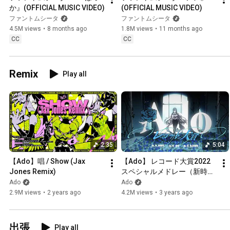
か』(OFFICIAL MUSIC VIDEO)
(OFFICIAL MUSIC VIDEO)
ファントムシータ
ファントムシータ
4.5M views
•
8 months ago
1.8M views
•
11 months ago
CC
CC
Remix
Play all
2:35
5:04
【Ado】唱 / Show (Jax 
【Ado】 レコード大賞2022
Jones Remix)
スペシャルメドレー（新時
代〜逆光〜私は最強）
Ado
Ado
2.9M views
•
2 years ago
4.2M views
•
3 years ago
出張
Play all