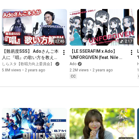
27:46
2:17
【難易度SSS】 Adoさんご本
【LE SSERAFIM x Ado】 
人に『唱』の歌い方を教えて
‘UNFORGIVEN (feat. Nile 
もらいまSHOW。【ユニバー
Rodgers, Ado) -Japanese 
しらスタ【歌唱力向上委員会】
Ado
サル･スタジオ･ジャパン「ゾ
ver.-’ (Sped up ver.) 
5.8M views
•
2 years ago
2.2M views
•
2 years ago
ンビ・デ・ダンス」新テーマ
Visualizer
CC
ソング】