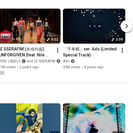
4:02
3:59
LE SSERAFIM (르세라핌) 
「千本桜」ver. Ado (Limited 
'UNFORGIVEN (feat. Nile 
Special Track)
Rodgers, Ado) -Japanese 
HYBE LABELS
and LE SSERAFIM
Ado
ver.-' OFFICIAL M/V
11M views
•
2 years ago
35M views
•
4 years ago
CC