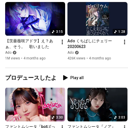
3:15
1:28
【茨薔薇咲アドヲ】え？あ
Ado くちばしにチェリー 
ぁ、そう。　歌いました
20200623
Ado
Ado
1M views
•
4 months ago
426K views
•
4 months ago
プロデュースしたよ
Play all
3:30
3:03
ファントムシータ『botばっ
ファントムシータ『ノア』