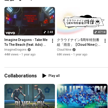
2:48
47:14
Imagine Dragons - Take Me 
クラウドナイン5周年特別番
To The Beach (feat. Ado) 
組「雨音」【Cloud Nine公
(Official Lyric Video)
式】
ImagineDragons
Cloud Nine
44M views
•
1 year ago
68K views
•
1 year ago
Collaborations
Play all