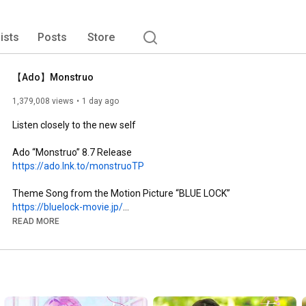
lists
Posts
Store
【Ado】Monstruo
1,379,008 views
1 day ago
Listen closely to the new self

https://ado.lnk.to/monstruoTP
https://bluelock-movie.jp/
READ MORE
Vocals: Ado

Music / Arrangement : Giga & TeddyLoid

Lyrics: ryo (supercell)

Director/Planner: yonayona graphics (IJIGEN TOKYO)

Character Design: LAM
