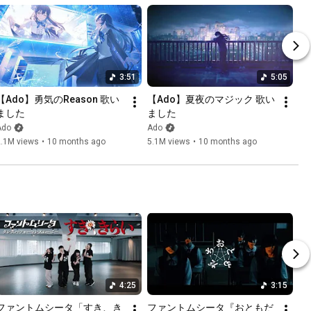
3:51
5:05
【Ado】勇気のReason 歌い
【Ado】夏夜のマジック 歌い
ました
ました
Ado
Ado
2.1M views
•
10 months ago
5.1M views
•
10 months ago
4:25
3:15
ファントムシータ「すき、き
ファントムシータ『おともだ