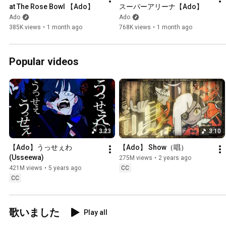
at The Rose Bowl 【Ado】
スーパーアリーナ【Ado】
Ado
Ado
385K views
•
1 month ago
768K views
•
1 month ago
Popular videos
3:23
3:10
【Ado】うっせぇわ 
【Ado】 Show（唱）
(Usseewa)
275M views
•
2 years ago
421M views
•
5 years ago
CC
CC
歌いました
Play all