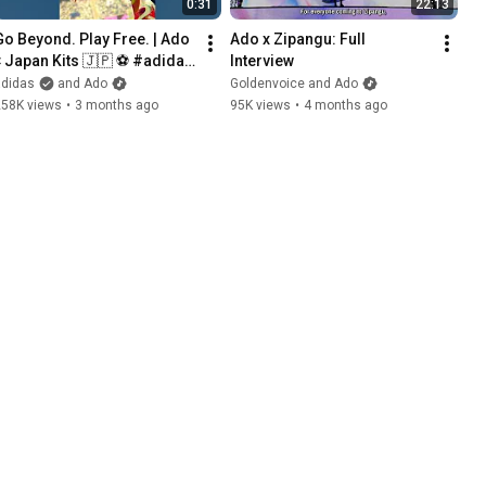
0:31
22:13
Go Beyond. Play Free. | Ado 
Ado x Zipangu: Full 
× Japan Kits 🇯🇵 ⚽️ #adidas 
Interview
#football #samuraiblue
adidas
and Ado
Goldenvoice and Ado
258K views
•
3 months ago
95K views
•
4 months ago