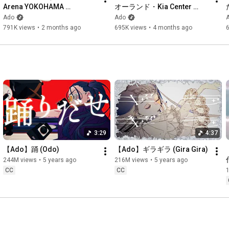
Assistant Editor: Kokona Hasegawa

Arena YOKOHAMA 
オーランド・Kia Center 
Production Manager: Kintaro Oi  (IJIGEN TOKYO)

2024.10.12【Ado】
【Ado】
Ado
Ado
Producer: Yuki “Youkiss” Okubo、Mahiru Kurumzawa (IJIGEN 
791K views
•
2 months ago
695K views
•
4 months ago
TOKYO)

Production : IJIGEN TOKYO

Planning / Executive Producer: Koji Nishizawa (S.o.K)

Planning / Executive Production: S.o.K

Producer: Takuya Chigira

 URL

・X：
https://x.com/ado1024imokenp
・YouTube：
https://www.youtube.com/c/Ado1024
3:29
4:37
・TikTok：
https://www.tiktok.com/@ado1024osenbei?
・Universal Music Artist Page：
【Ado】踊 (Odo)
【Ado】ギラギラ (Gira Gira)
https://www.universal-music.co.jp/ado/
244M views
•
5 years ago
216M views
•
5 years ago
・Profile：
https://cloud9pro.co.jp/artist/profil...
CC
CC
#Ado
#Monstruo
#BLUELOCK