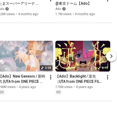
たまスーパーアリーナ 
@東京ドーム【Ado】
【Ado】
Ado
Ado
628K views
•
4 months ago
1.7M views
•
4 months ago
3:58
4:10
【Ado】New Genesis / 新時
【Ado】Backlight / 逆光
代 (UTA from ONE PIECE 
（UTA from ONE PIECE FILM 
FILM RED)
RED）
198M views
•
4 years ago
170M views
•
4 years ago
CC
CC