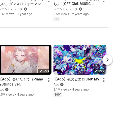
らい」ダンスパフォーマンス
ち』（OFFICIAL MUSIC 
ムービー
VIDEO）
ファントムシータ
ファントムシータ
316K views
•
1 year ago
6.5M views
•
2 years ago
CC
5:24
3:22
【Ado】会いたくて（Piano 
【Ado】夜のピエロ 360° MV
& Strings Ver.）
Ado
Ado
2.1M views
•
4 years ago
2.5M views
•
4 years ago
360°