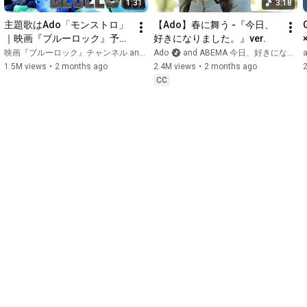
1:31
3:18
主題歌はAdo「モンストロ」
【Ado】春に舞う -『今日、
｜映画『ブルーロック』予告
好きになりました。』ver.
②【8月7日(金)公開】
映画『ブルーロック』チャンネル and 2 more
Ado
and ABEMA 今日、好きになりました。【公式】
1.5M views
•
2 months ago
2.4M views
•
2 months ago
CC