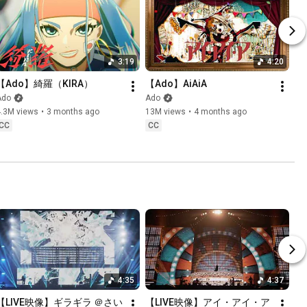
3:19
4:20
【Ado】綺羅（KIRA）
【Ado】AiAiA
Ado
Ado
4.3M views
•
3 months ago
13M views
•
4 months ago
CC
CC
4:35
4:37
【LIVE映像】ギラギラ ＠さい
【LIVE映像】アイ・アイ・ア 