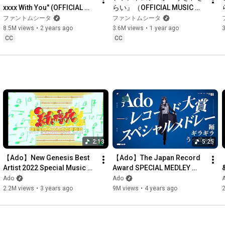
xxxx With You" (OFFICIAL 
らい』（OFFICIAL MUSIC 
MUSIC VIDEO)
VIDEO）
ファントムシータ
ファントムシータ
8.5M views
•
2 years ago
3.6M views
•
1 year ago
CC
CC
2:13
5:25
【Ado】New Genesis Best 
【Ado】The Japan Record 
Artist 2022 Special Music 
Award SPECIAL MEDLEY 
Video
(Odo - Gira Gira - Usseewa)
Ado
Ado
2.2M views
•
3 years ago
9M views
•
4 years ago