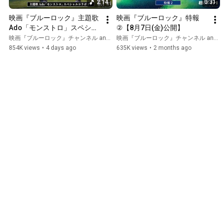
2:14
0:31
映画『ブルーロック』主題歌
映画『ブルーロック』特報
Ado「モンストロ」スペシャ
②【8月7日(金)公開】
ルコラボPV　【8月7日(金)公
映画『ブルーロック』チャンネル and 2 more
映画『ブルーロック』チャンネル and 2 more
開】
854K views
•
4 days ago
635K views
•
2 months ago