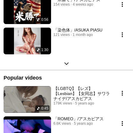
154 views
4 weeks ago
0:56
「染色体」⁡/ASUKA PIASU
121 views
1 month ago
1:30
Popular videos
【LGBTQ】【レズ】
【Lesbian】【女同志】サワラ
ナイデ/アスカピアス
179K views
5 years ago
0:45
「ROMEO」/アスカピアス
6.6K views
5 years ago