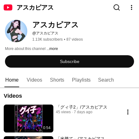
アスカピアス
アスカピアス
@アスカピアス
1.13K subscribers
•
87 videos
More about this channel
...more
Subscribe
Home
Videos
Shorts
Playlists
Search
Videos
「グィ子2」/アスカピアス
45 views
7 days ago
0:54
「米勝て」/アスカピアス