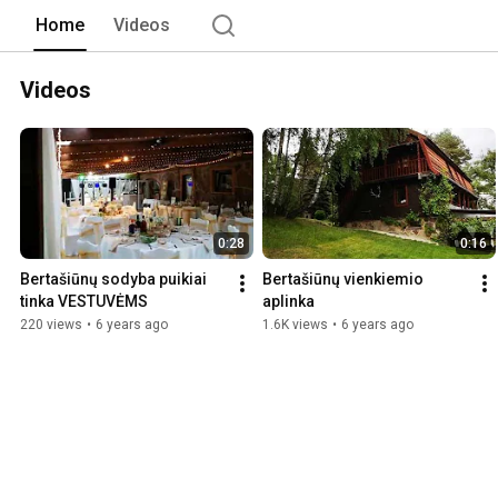
Home
Videos
Videos
0:28
0:16
Bertašiūnų sodyba puikiai 
Bertašiūnų vienkiemio 
tinka VESTUVĖMS
aplinka
220 views
•
6 years ago
1.6K views
•
6 years ago