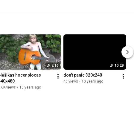
2:16
10:29
plėšikas hocenplocas 
don't panic 320x240
640x480
46 views
•
10 years ago
.6K views
•
10 years ago