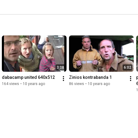
3:08
6:02
dabacamp united 640x512
Zinios kontrabanda 1
164 views
•
10 years ago
86 views
•
10 years ago
1