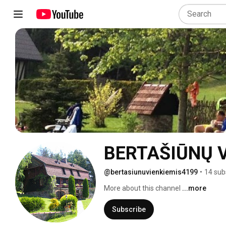
BERTAŠIŪNŲ V
@bertasiunuvienkiemis4199
•
14 sub
More about this channel
...more
Subscribe