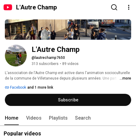
L'Autre Champ
L'Autre Champ
@lautrechamp7650
313 subscribers
•
89 videos
L'association de l'Autre Champ est active dans l'animation socioculturelle 
de la commune de Villetaneuse depuis plusieurs années. Une part 
...more
importante de son activité consiste à promouvoir un cinéma de qualité 
Facebook
and 1 more link
auprès des habitant.e.s, notamment en organisant un ciné-club mensuel, 
mais aussi en proposant des sorties au cinéma ou en festival. Elle propose 
Subscribe
également des ateliers de pratiques audiovisuelles pour tous publics à 
Villetaneuse et dans d'autres villes de Seine-Saint-Denis. 
Home
Videos
Playlists
Search
Popular videos