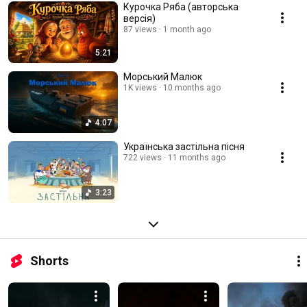
Курочка Ряба (авторська
версія)
87 views
1 month ago
5:21
Морський Малюк
1K views
10 months ago
4:07
Українська застільна пісня
722 views
11 months ago
3:23
Shorts