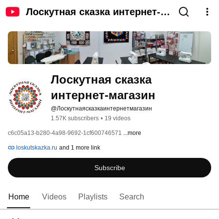
Лоскутная сказка интернет-
магазин
Лоскутная сказка 
интернет-магазин
@Лоскутнаясказкаинтернетмагазин
1.57K subscribers
•
19 videos
c6c05a13-b280-4a98-9692-1cf600746571 
...more
loskutskazka.ru
and 1 more link
Subscribe
Home
Videos
Playlists
Search