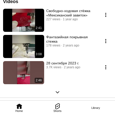
Videos
Свободно-ходовая стёжка
«Мексиканский завиток»
227 views
1 year ago
2:41
Фантазийная покрывная
стежка
178 views
2 years ago
3:08
28 сентября 2023 г.
3.7K views
2 years ago
2:46
Library
Home
Shorts