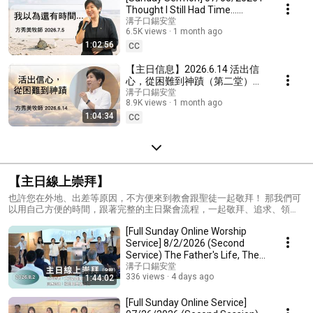
Thought I Still Had Time...
(Second Service) - Pastor Fang
溝子口錫安堂
6.5K views
1 month ago
Hsiu-mei,...
1:02:56
CC
【主日信息】2026.6.14 活出信
心，從困難到神蹟（第二堂）～
方秀美牧師（基督教溝子口錫安
溝子口錫安堂
8.9K views
1 month ago
堂）
1:04:34
CC
【主日線上崇拜】
也許您在外地、出差等原因，不方便來到教會跟聖徒一起敬拜！ 那我們可
以用自己方便的時間，跟著完整的主日聚會流程，一起敬拜、追求、領受
神的話語。願神的平安、喜樂也大大充滿在每個尋求神的兒女心中！
[Full Sunday Online Worship
Service] 8/2/2026 (Second
Service) The Father's Life, The
Child's Ble...
溝子口錫安堂
336 views
4 days ago
1:44:02
[Full Sunday Online Service]