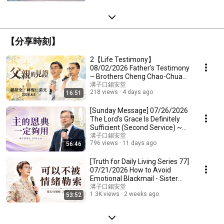
【分享時刻】
2【Life Testimony】
08/02/2026 Father's Testimony
– Brothers Cheng Chao-Chuan
and Lin Chieh-Jen (Gou...
溝子口錫安堂
218 views
4 days ago
16:51
[Sunday Message] 07/26/2026
The Lord's Grace Is Definitely
Sufficient (Second Service) ~
Brother ...
溝子口錫安堂
796 views
11 days ago
56:46
[Truth for Daily Living Series 77]
07/21/2026 How to Avoid
Emotional Blackmail - Sister
Chang Yu-...
溝子口錫安堂
1.3K views
2 weeks ago
53:52