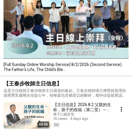
[Full Sunday Online Worship Service] 8/2/2026 (Second Service)
The Father's Life, The Child's Ble...
【王春步牧師主日信息】
這是主任牧師王春步牧師主日講道的集結。王春步牧師竭力將聖經真理的
規模豐富建構在信徒心中，他每篇信息都是以經解經，期待信徒能更認識
神的心意、活出神所命定要我們活出的價值！
【主日信息】2026.8.2 父親的生
命，孩子的祝福（第二堂）～王
春步牧師 (基督教溝子口錫安
溝子口錫安堂
1K views
4 days ago
堂）
46:06
CC