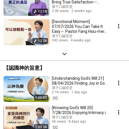
Bring True Satisfaction –
Pastor Fang Hsiu-mei (Christ...
溝子口錫安堂
3.3K views
2 weeks ago
12:18
[Devotional Moment]
07/07/2026 You Can Take It
Easy～ Pastor Fang Hsiu-mei
(Christian Gouzikou Zio...
溝子口錫安堂
942 views
4 weeks ago
12:26
【認識神的旨意】
[Understanding God’s Will 21]
08/04/2026 Finding Joy in God
– Pastor Fang Hsiu-mei
溝子口錫安堂
2.1K views
1 day ago
(Gouzikou Zion...
1:05:02
CC
[Knowing God's Will 20]
7/28/2026 Enjoying Intimacy in
Walking with God - Pastor Fang
溝子口錫安堂
6K views
8 days ago
Hsiu-mei (C...
1:05:24
CC