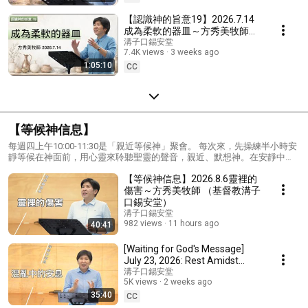
【認識神的旨意19】2026.7.14
成為柔軟的器皿～方秀美牧師
（基督教溝子口錫安堂）
溝子口錫安堂
7.4K views
3 weeks ago
1:05:10
CC
【等候神信息】
每週四上午10:00-11:30是「親近等候神」聚會。 每次來，先操練半小時安
靜等候在神面前，用心靈來聆聽聖靈的聲音，親近、默想神。在安靜中，
放下思慮煩擾，專心注視神，會感受到神的安慰、光照、提醒與無比的
【等候神信息】2026.8.6靈裡的
愛，是那麼靠近我們！ 之後，有半小時的專題分享，牧師會按著聖靈的感
動分糧，這個單元乃錄自「親近等候神」聚會信息，讓我們在半小時時間
傷害～方秀美牧師 （基督教溝子
裡，也可以吸收豐富的靈糧！
口錫安堂）
溝子口錫安堂
982 views
11 hours ago
40:41
[Waiting for God's Message]
July 23, 2026: Rest Amidst
Chaos – Pastor Fang Xiumei
溝子口錫安堂
5K views
2 weeks ago
(Zion Church, G...
35:40
CC