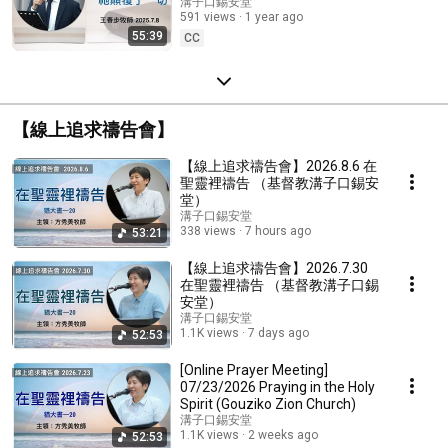
春步牧師 （基督教溝子口錫安
溝子口錫安堂
591 views
1 year ago
堂）
55:39
CC
【線上追求禱告會】
【線上追求禱告會】2026.8.6 在
聖靈裡禱告 （基督教溝子口錫安
堂）
溝子口錫安堂
338 views
7 hours ago
53:21
【線上追求禱告會】2026.7.30
在聖靈裡禱告 （基督教溝子口錫
安堂）
溝子口錫安堂
1.1K views
7 days ago
52:53
[Online Prayer Meeting]
07/23/2026 Praying in the Holy
Spirit (Gouziko Zion Church)
溝子口錫安堂
1.1K views
2 weeks ago
52:53