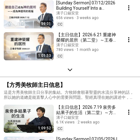
[Sunday Sermon] 07/12/2026
Building Yourself Into a
Dwelling Place for God—The
溝子口錫安堂
656 views
3 weeks ago
Blessings of Being...
59:01
CC
【主日信息】2026.6.21 重建神
榮耀的居所（第二堂）～王春步
牧師 (基督教溝子口錫安堂）
溝子口錫安堂
780 views
1 month ago
1:01:53
CC
【方秀美牧師主日信息】
這是方秀美牧師主日分享的集結。方牧師會順著聖靈的水流分享神的話，
所以她的道總是能直擊人心中的需要與問題。聖經真理在她的講述中，非
常的生活化、活潑，讓人明白易懂，她的信息會陪伴我們經過生命各種考
【主日信息】2026.7.19 泉旁多
驗與問題，讓我們學習用神的角度來思考、面對！
結果子的生活（第二堂）～方秀
美牧師基督教溝子口錫安堂）
溝子口錫安堂
6.1K views
2 weeks ago
1:09:52
CC
[Sunday Sermon] 07/05/2026 I