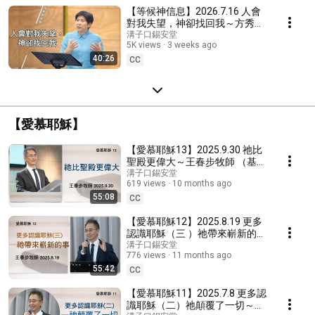
【等候神信息】2026.7.16 人會
對我失望，神卻找回我～方秀美
牧師 （基督教溝子口錫安堂）
溝子口錫安堂
5K views
3 weeks ago
40:26
CC
【愛慕耶穌】
【愛慕耶穌13】2025.9.30 祂比
聖殿更偉大～王春步牧師 （基督
教溝子口錫安堂）
溝子口錫安堂
619 views
10 months ago
55:08
CC
【愛慕耶穌12】2025.8.19 更多
認識耶穌（三 ）祂帶來嶄新的事
～王春步牧師 （基督教溝子口錫
溝子口錫安堂
776 views
11 months ago
安堂）
55:42
CC
【愛慕耶穌11】2025.7.8 更多認
識耶穌（二）祂顛覆了一切～王