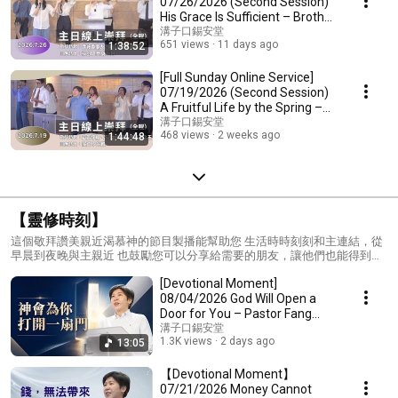
07/26/2026 (Second Session)
His Grace Is Sufficient – Brother
Yu-Chi...
溝子口錫安堂
651 views
11 days ago
1:38:52
[Full Sunday Online Service]
07/19/2026 (Second Session)
A Fruitful Life by the Spring –
Pastor F...
溝子口錫安堂
468 views
2 weeks ago
1:44:48
【靈修時刻】
這個敬拜讚美親近渴慕神的節目製播能幫助您 生活時時刻刻和主連結，從
早晨到夜晚與主親近 也鼓勵您可以分享給需要的朋友，讓他們也能得到幫
助！
[Devotional Moment]
08/04/2026 God Will Open a
Door for You – Pastor Fang
Hsiu-mei (Christian Gou...
溝子口錫安堂
1.3K views
2 days ago
13:05
【Devotional Moment】
07/21/2026 Money Cannot