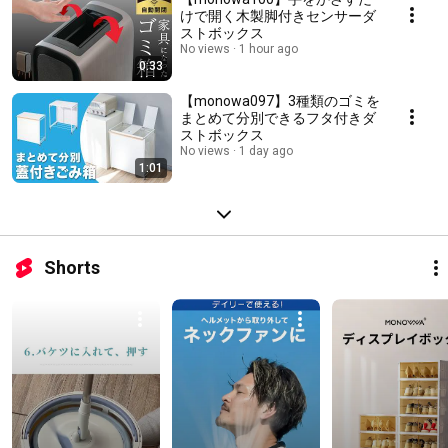
けで開く木製脚付きセンサーダ
ストボックス
No views
1 hour ago
0:33
【monowa097】3種類のゴミを
まとめて分別できるフタ付きダ
ストボックス
No views
1 day ago
1:01
Shorts