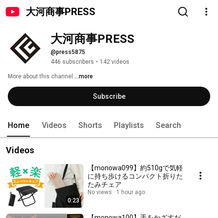
大河商事PRESS
大河商事PRESS
@press5875
446 subscribers
•
142 videos
More about this channel
...more
Subscribe
Home
Videos
Shorts
Playlists
Search
Videos
【monowa099】約510gで気軽
に持ち歩けるコンパクト折りた
たみチェア
No views
1 hour ago
0:23
【monowa100】手をかざすだ