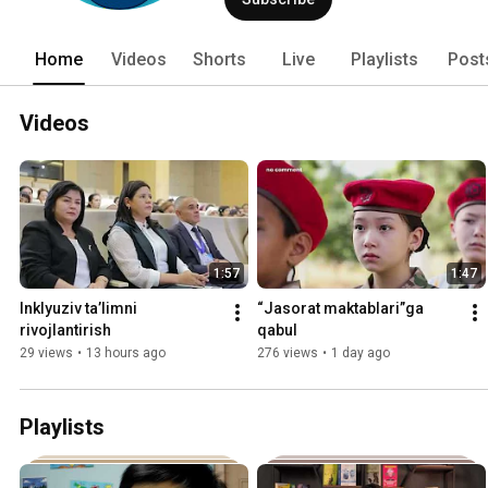
Home
Videos
Shorts
Live
Playlists
Post
Videos
1:57
1:47
Inklyuziv ta’limni 
“Jasorat maktablari”ga 
rivojlantirish
qabul
29 views
•
13 hours ago
276 views
•
1 day ago
Playlists