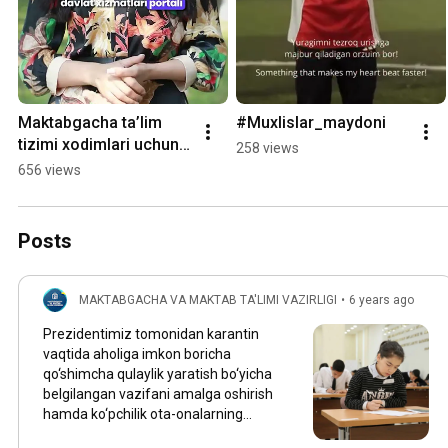
Maktabgacha ta’lim 
#Muxlislar_maydoni
tizimi xodimlari uchun 
258 views
yangi imkoniyat!
656 views
Posts
MAKTABGACHA VA MAKTAB TA'LIMI VAZIRLIGI
•
6 years ago
Prezidentimiz tomonidan karantin
vaqtida aholiga imkon boricha
qo‘shimcha qulaylik yaratish bo‘yicha
belgilangan vazifani amalga oshirish
hamda ko‘pchilik ota-onalarning
iltimoslarini inobatga olib, bu o‘quv yili