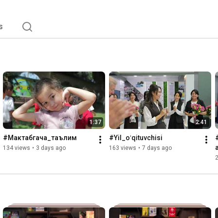
s
1:37
2:41
#Мактабгача_таълим
#Yil_oʻqituvchisi
134 views
•
3 days ago
163 views
•
7 days ago