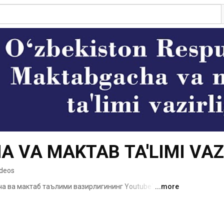
 VA MAKTAB TA'LIMI VAZI
ideos
а ва мактаб таълими вазирлигининг Youtube`даги 
...more