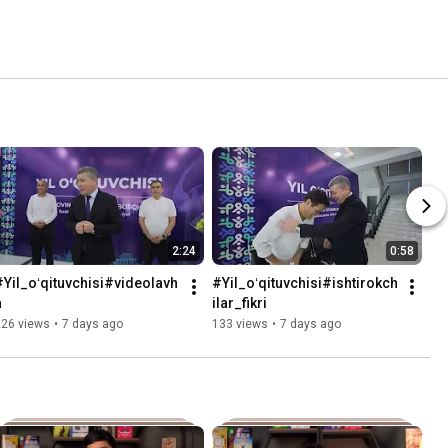
2:24
0:58
#Yil_oʻqituvchisi#videolavh
#Yil_oʻqituvchisi#ishtirokch
a
ilar_fikri
226 views
•
7 days ago
133 views
•
7 days ago