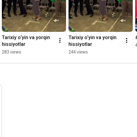
Tarixiy o‘yin va yorqin 
Tarixiy o‘yin va yorqin 
hissiyotlar
hissiyotlar
283 views
244 views