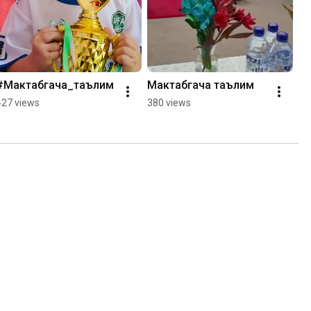
#Mактабгача_таълим
Мактабгача таълим
427 views
380 views