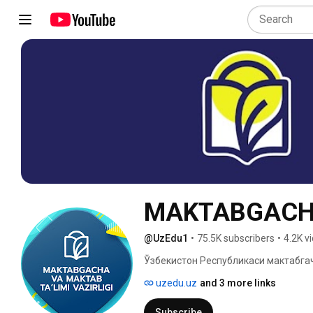
MAKTABGACHA
@UzEdu1
•
75.5K subscribers
•
4.2K v
Ўзбекистон Республикаси мактабгач
расмий каналига хуш келибсиз! 
uzedu.uz
and 3 more links
Subscribe