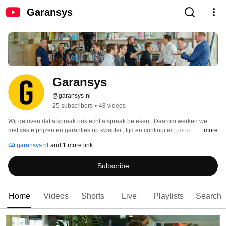
Garansys
Garansys
@garansys-nl
25 subscribers
•
48 videos
Wij geloven dat afspraak ook echt afspraak betekent. Daarom werken we 
met vaste prijzen en garanties op kwaliteit, tijd en continuïteit, zodat 
...more
organisaties vooraf weten waar ze aan toe zijn. We begeleiden IT-trajecten 
garansys.nl
and 1 more link
van begin tot eind, met een aanpak die gericht is op meetbare resultaten. 
Geen verrassingen achteraf, wel IT die doet wat is beloofd. 
Subscribe
Home
Videos
Shorts
Live
Playlists
Search