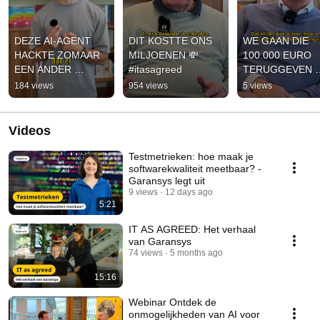
DEZE AI-AGENT 
DIT KOSTTE ONS 
WE GAAN DIE 
HACKTE ZOMAAR 
MILJOENEN 💸 
100.000 EURO 
EEN ANDER 
#itasagreed
TERUGGEVEN 
BEDRIJF #bugbites 
#itasagreed
184 views
954 views
5 views
#itasagreed
Videos
Testmetrieken: hoe maak je
softwarekwaliteit meetbaar? -
Garansys legt uit
9 views
12 days ago
5:21
IT AS AGREED: Het verhaal
van Garansys
74 views
5 months ago
15:16
Webinar Ontdek de
onmogelijkheden van AI voor