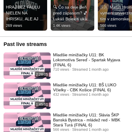
HRAJ BEZ FAULU 
🔍 Čo sa deje deň 
🇸🇰 Matúš Hrons
NIELEN NA 
pred zápasom? 🏀 
vymení univerzitn
IHRISKU, ALE AJ V 
Lukáš Bolek ti ukáže 
tím v zámorskej 
ŽIVOTE | 
svoju predzápasovú 
NCAA
269 views
1.4K views
566 views
bezfaulu.sk
rutinu zo 
Švajčiarska.
Past live streams
Mladšie minižiačky U11: BK
Lokomotíva Sereď - Spartak Myjava
(FINAL 6)
710 views
Streamed 1 month ago
2:28:05
Mladšie minižiačky U11: BŠ LUKO
Včielky - CBK Košice (FINAL 6)
432 views
Streamed 1 month ago
1:45:51
Mladšie minižiačky U11: Slávia ŠKP
Banská Bystrica - mládež red - MBK
Stará Turá (FINAL 6)
566 views
Streamed 1 month ago