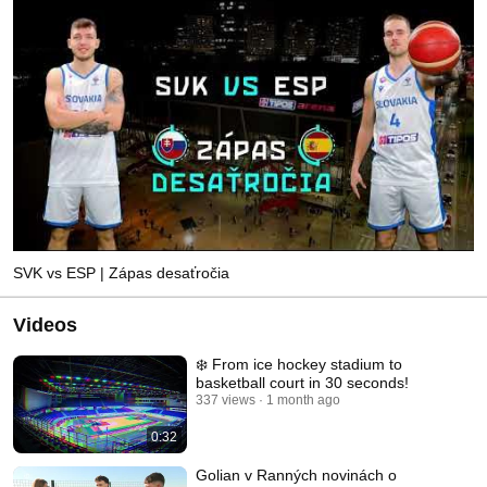
SVK vs ESP | Zápas desaťročia
Videos
❄️ From ice hockey stadium to
basketball court in 30 seconds!
337 views
1 month ago
0:32
Golian v Ranných novinách o