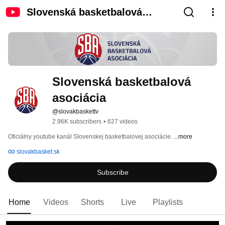
Slovenská basketbalová
asociácia
Slovenská basketbalová 
asociácia
@slovakbaskettv
2.96K subscribers
•
627 videos
Oficiálny youtube kanál Slovenskej basketbalovej asociácie. 
...more
slovakbasket.sk
Subscribe
Home
Videos
Shorts
Live
Playlists