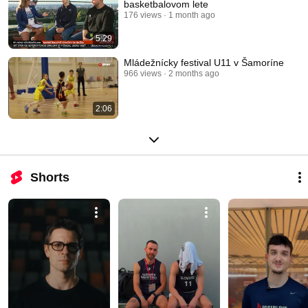
basketbalovom lete
176 views
1 month ago
5:29
Mládežnícky festival U11 v Šamoríne
966 views
2 months ago
2:06
Shorts