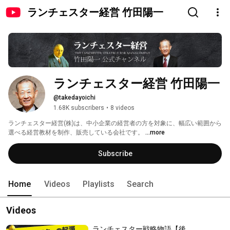
ランチェスター経営 竹田陽一
ランチェスター経営 竹田陽一
@takedayoichi
1.68K subscribers
•
8 videos
ランチェスター経営(株)は、中小企業の経営者の方を対象に、幅広い範囲から
選べる経営教材を制作、販売している会社です。 
...more
Subscribe
Home
Videos
Playlists
Search
Videos
ランチェスター戦略物語【後