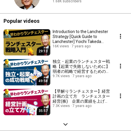
1.68K subscribers
Popular videos
Introduction to the Lanchester
Strategy [Quick Guide to
Lanchester] Yoichi Takeda
explains the fi...
16K views
7 years ago
29:13
独立・起業のランチェスター戦
略【起業で失敗しないために】
弱者の戦略で経営するための基
本原則をランチェスター経営・
9.7K views
7 years ago
49:58
竹田陽一がじっくり解説
【早解りランチェスター】経営
計画の立て方 ランチェスター
経営(株) 企業の業績を上げる
ためにはどんな経営計画が有効
7.3K views
7 years ago
35:57
なのか？ 経費節約やデータ分
析以外に、経営システムそのも
のの見直しが欠かせません。