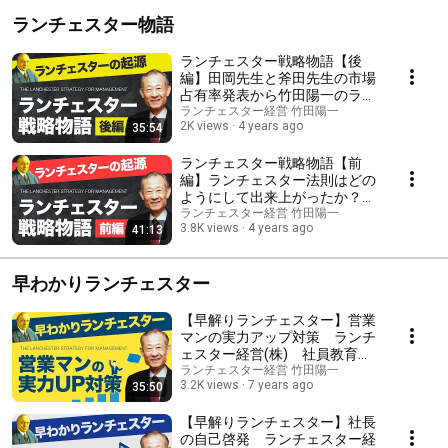
ランチェスター物語
ランチェスター戦略物語【後
編】田岡先生と斧田先生の市場
占有率発表から竹田陽一のラン
チェスター法則との出会い・創
ランチェスター経営 竹田陽一
2K views
4 years ago
35:54
業・お墓参り
ランチェスター戦略物語【前
編】ランチェスター法則はどの
ようにして出来上がったか？
Ｆ・Ｗ・ランチェスター先生の
ランチェスター経営 竹田陽一
3.8K views
4 years ago
41:13
経歴・歴史・成り立ち
早わかりランチェスター
【早解りランチェスター】営業
マンの実力アップ対策 ランチ
ェスター経営(株) 社員教育で
業績を伸ばすことに直結するの
ランチェスター経営 竹田陽一
3.2K views
7 years ago
35:50
が営業マン教育。利益性の意識
を持たせ、社長の考えを伝える
方法について竹田陽一が解説。
【早解りランチェスター】社長
の自己啓発 ランチェスター経