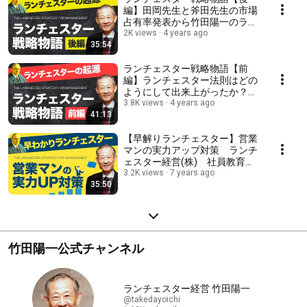
編】田岡先生と斧田先生の市場
占有率発表から竹田陽一のラン
チェスター法則との出会い・創
2K views
4 years ago
35:54
業・お墓参り
ランチェスター戦略物語【前
編】ランチェスター法則はどの
ようにして出来上がったか？
Ｆ・Ｗ・ランチェスター先生の
3.8K views
4 years ago
41:13
経歴・歴史・成り立ち
【早解りランチェスター】営業
マンの実力アップ対策 ランチ
ェスター経営(株) 社員教育で
業績を伸ばすことに直結するの
3.2K views
7 years ago
35:50
が営業マン教育。利益性の意識
を持たせ、社長の考えを伝える
方法について竹田陽一が解説。
竹田陽一公式チャンネル
ランチェスター経営 竹田陽一
@takedayoichi