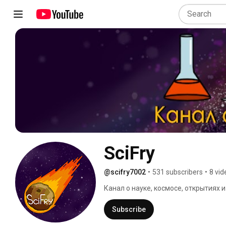
SciFry
@scifry7002
•
531 subscribers
•
8 vid
Канал о науке, космосе, открытиях и
мемасиками рассказываем о разных 
просвещайся! 
Subscribe