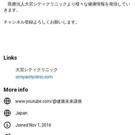
プロテニス柴原瑛菜選手「未来
　医療法人大宮シティクリニックより様々な健康情報を発信してい
のために、今の自分を知る」 |
きます。

健診・人間ドックの大切さ【大
宮シティクリニック公式】
377 views
6 months ago
チャンネル登録よろしくお願いします。

2:16
今すぐ！誰でも！簡単に！ 家
トレ♪
502 views
1 year ago
10:44
Links
ロコモ予防「高齢期から食べ方
大宮シティクリニック
をシフトチェンジ」 ～食事実
践編～
omiyacityclinic.com
164 views
1 year ago
7:25
More info
www.youtube.com/@健康未来講座
Japan
Joined Nov 1, 2016
Library
Home
Shorts