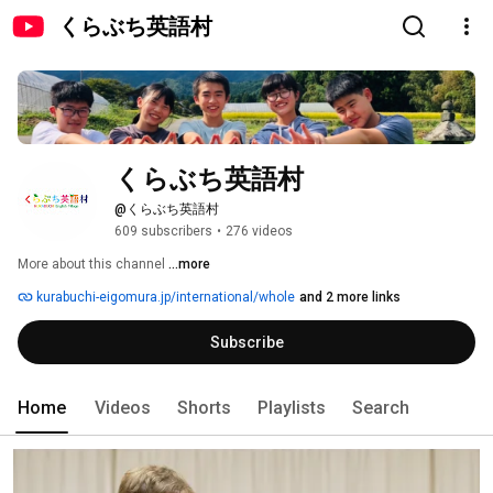
くらぶち英語村
くらぶち英語村
@くらぶち英語村
609 subscribers
•
276 videos
More about this channel
...more
kurabuchi-eigomura.jp/international/whole
and 2 more links
Subscribe
Home
Videos
Shorts
Playlists
Search