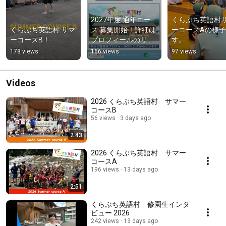
2027年度 通年コー
くらぶち英語村
くらぶち英語村 サマ
ス 募集開始！詳細は
ーコースAの様
ーコースB！
プロフィールのリン
す。
クからご確認くださ
178 views
166 views
97 views
い🥁
Videos
2026 くらぶち英語村 サマー
コースB
56 views
3 days ago
2:43
2026 くらぶち英語村 サマー
コースA
196 views
13 days ago
2:51
くらぶち英語村 修園生インタ
ビュー 2026
242 views
13 days ago