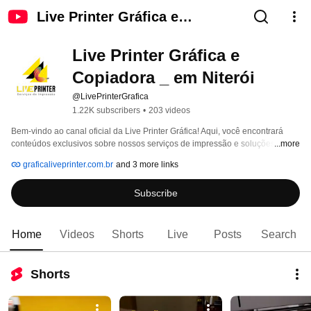
Live Printer Gráfica e
Copiadora _ em Niterói
Live Printer Gráfica e 
Copiadora _ em Niterói
@LivePrinterGrafica
1.22K subscribers
•
203 videos
Bem-vindo ao canal oficial da Live Printer Gráfica! Aqui, você encontrará 
conteúdos exclusivos sobre nossos serviços de impressão e soluções 
...more
gráficas de alta qualidade. Com mais de 8 anos de experiência, atendemos 
graficaliveprinter.com.br
and 3 more links
clientes como Cursos e Colégios, Professores, Empresas de Engenharia e 
Arquitetura. Oferecemos uma ampla gama de produtos, incluindo: 
Subscribe
Home
Videos
Shorts
Live
Posts
Search
Shorts