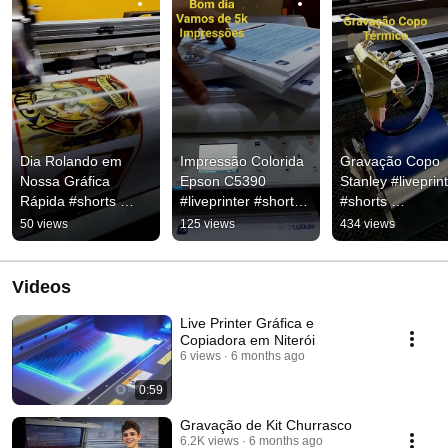
Dia Rolando em 
Impressão Colorida 
Gravação Copo 
Nossa Gráfica 
Epson C5390 
Stanley #liveprint
Rápida #shorts 
#liveprinter #shorts 
#shorts 
#liveprinter 
#graficarapida
#graficarapida
50 views
125 views
434 views
#graficarapida 
#niteroi
Videos
Live Printer Gráfica e
Copiadora em Niterói
6 views
6 months ago
0:59
Gravação de Kit Churrasco
6.2K views
6 months ago