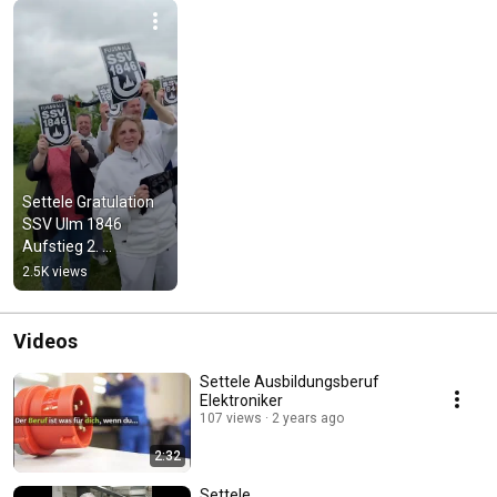
Settele Gratulation 
SSV Ulm 1846 
Aufstieg 2. 
Bundesliga
2.5K views
Videos
Settele Ausbildungsberuf
Elektroniker
107 views
2 years ago
2:32
Settele