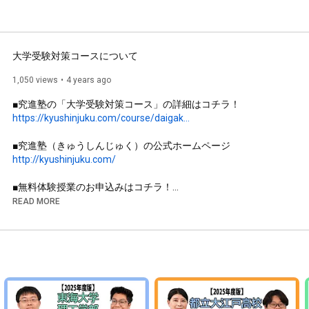
大学受験対策コースについて
1,050 views
4 years ago
https://kyushinjuku.com/course/daigak...
http://kyushinjuku.com/
https://kyushinjuku.com/form/
READ MORE
池袋にある個別指導塾「究進塾（きゅうしんじゅく）」です。
大学受験をはじめ、大学授業補習や学習計画作成など多彩なコ
ースが特徴です。

今回は「大学受験対策コース」について塾長・並木からご説明
します！