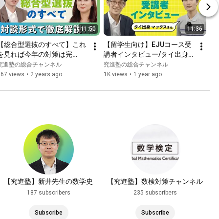
11:50
11:36
【総合型選抜のすべて】これ
【留学生向け】EJUコース受
を見れば今年の対策は完
講者インタビュー/タイ出身
璧！？対談形式で徹底解説！
マックスさん
究進塾の総合チャンネル
究進塾の総合チャンネル
③～実は重要なんです！編～
767 views
•
2 years ago
1K views
•
1 year ago
【究進塾】新井先生の数学史
【究進塾】数検対策チャンネル
187 subscribers
235 subscribers
Subscribe
Subscribe