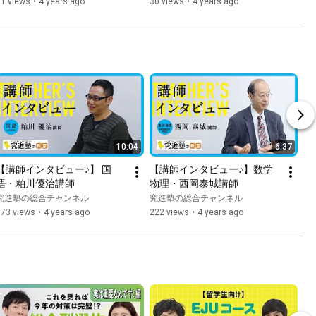
81 views
•
4 years ago
30 views
•
4 years ago
10:04
6:37
【講師インタビュー♪】 国
【講師インタビュー♪】数学 
語・粕川優治講師
物理・西岡泰城講師
究進塾の総合チャンネル
究進塾の総合チャンネル
173 views
•
4 years ago
222 views
•
4 years ago