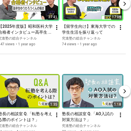
27:41
17:09
【2025年度版】昭和医科大学
【留学生向け】東海大学での
合格者インタビュー高卒生 ゆ
学生生活を振り返って
うたろうくんの場合
究進塾の総合チャンネル
究進塾の総合チャンネル
247 views
•
1 year ago
74 views
•
1 year ago
1:35
1:18
塾長の相談室 Q.「転塾を考え
塾長の相談室 Q.「AO入試の
る際のポイントは？」
対策方法は？」
究進塾の総合チャンネル
究進塾の総合チャンネル