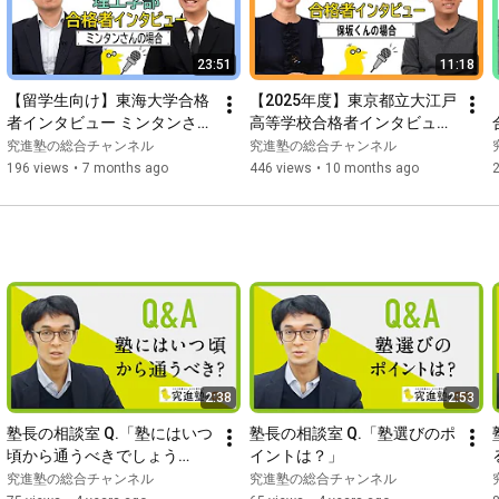
23:51
11:18
【留学生向け】東海大学合格
【2025年度】東京都立大江戸
者インタビュー ミンタンさん
高等学校合格者インタビュー 
の場合
保坂くんの場合
究進塾の総合チャンネル
究進塾の総合チャンネル
196 views
•
7 months ago
446 views
•
10 months ago
2:38
2:53
塾長の相談室 Q.「塾にはいつ
塾長の相談室 Q.「塾選びのポ
頃から通うべきでしょう
イントは？」
か？」
究進塾の総合チャンネル
究進塾の総合チャンネル