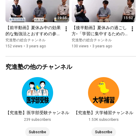
19:55
15:52
【前半動画】夏休み中の効果
【後半動画】夏休みの過ごし
的な勉強法とおすすめの参考
方-「学習に集中するための
書について
環境づくりが重要」
究進塾の総合チャンネル
究進塾の総合チャンネル
152 views
•
3 years ago
130 views
•
3 years ago
究進塾の他のチャンネル
【究進塾】医学部受験チャンネル
【究進塾】大学補習チャンネル
239 subscribers
1.53K subscribers
Subscribe
Subscribe