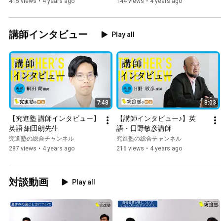
415 views
•
4 years ago
144 views
•
4 years ago
講師インタビュー
Play all
7:48
8:03
【究進塾 講師インタビュー】
【講師インタビュー♪】英
英語 細田朗先生
語・日野敏彦講師
究進塾の総合チャンネル
究進塾の総合チャンネル
287 views
•
4 years ago
216 views
•
4 years ago
対談動画
Play all