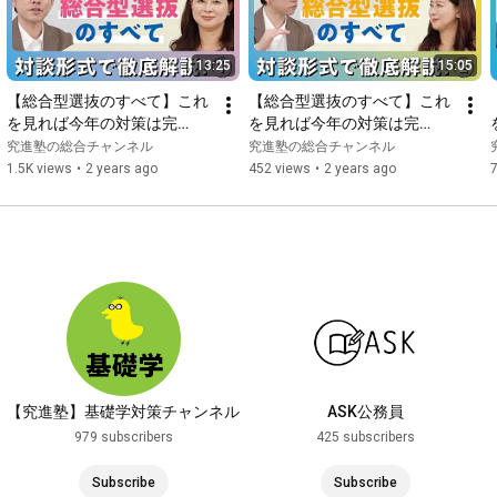
13:25
15:05
【総合型選抜のすべて】これ
【総合型選抜のすべて】これ
を見れば今年の対策は完
を見れば今年の対策は完
璧！？対談形式で徹底解説！
璧！？対談形式で徹底解説！
究進塾の総合チャンネル
究進塾の総合チャンネル
①～基礎編～
②～小論文対策編～
1.5K views
•
2 years ago
452 views
•
2 years ago
【究進塾】基礎学対策チャンネル
ASK公務員
979 subscribers
425 subscribers
Subscribe
Subscribe