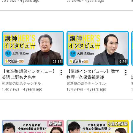
75 views
•
4 years ago
65 views
•
4 years ago
21:15
9:26
【究進塾 講師インタビュー】
【講師インタビュー♪】 数学 
英語 上野智之先生
物理・久保貴裕講師
究進塾の総合チャンネル
究進塾の総合チャンネル
1.4K views
•
4 years ago
184 views
•
4 years ago