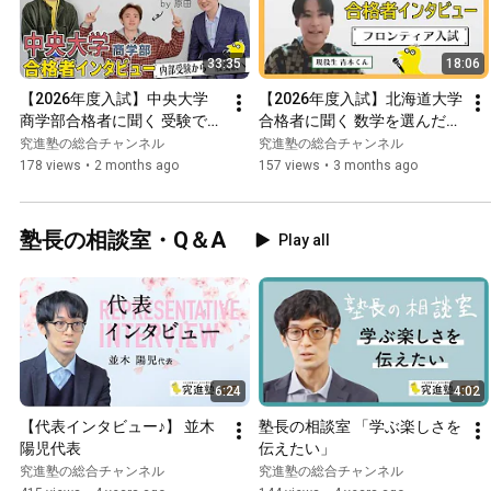
33:35
18:06
【2026年度入試】中央大学 
【2026年度入試】北海道大学
商学部合格者に聞く 受験で取
合格者に聞く 数学を選んだ理
り戻したもの
由
究進塾の総合チャンネル
究進塾の総合チャンネル
178 views
•
2 months ago
157 views
•
3 months ago
塾長の相談室・Q＆A
Play all
6:24
4:02
【代表インタビュー♪】 並木
塾長の相談室 「学ぶ楽しさを
陽児代表
伝えたい」
究進塾の総合チャンネル
究進塾の総合チャンネル