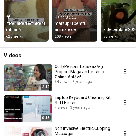
🎥 
Hanorac cu 
#PeriaPerfectăPent
marsupiu pentru 
ruBlană
animale de 
2 decembrie 202
companie - Ideal 
623 views
208 views
50 views
pentru pisici și căței 
mici
Videos
CurlyPelican: Lansează-ți
Propriul Magazin Petshop
Online Astăzi!
34 views
2 years ago
2:43
Laptop Keyboard Cleaning Kit
Soft Brush
4 views
3 years ago
0:43
Non Invasive Electric Cupping
Massager