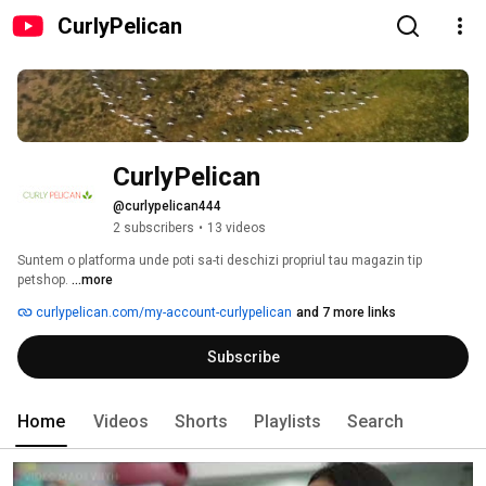
CurlyPelican
CurlyPelican
@curlypelican444
2 subscribers
•
13 videos
Suntem o platforma unde poti sa-ti deschizi propriul tau magazin tip 
petshop. 
...more
curlypelican.com/my-account-curlypelican
and 7 more links
Subscribe
Home
Videos
Shorts
Playlists
Search