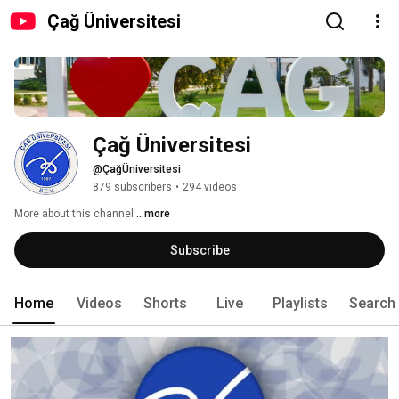
Çağ Üniversitesi
Çağ Üniversitesi
@ÇağÜniversitesi
879 subscribers
•
294 videos
More about this channel
...more
Subscribe
Home
Videos
Shorts
Live
Playlists
Search