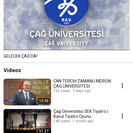
GELECEK ÇAĞ'DA!
Videos
CNN TERCİH ZAMANI | MERSİN
ÇAĞ ÜNİVERSİTESİ
162 views
7 days ago
15:30
Çağ Üniversitesi SEK Tiyatro |
Bavul Tiyatro Oyunu
148 views
1 month ago
1:51:27