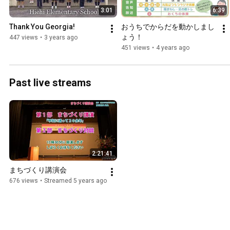
3:01
6:39
Thank You Georgia!
おうちでからだを動かしまし
ょう！
447 views
•
3 years ago
451 views
•
4 years ago
Past live streams
2:21:41
まちづくり講演会
676 views
•
Streamed 5 years ago