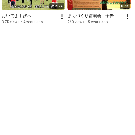
5:24
0:26
おいでよ甲奴へ
まちづくり講演会　予告
3.7K views
•
4 years ago
260 views
•
5 years ago