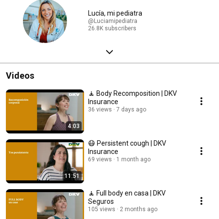
Lucía, mi pediatra
@Luciamipediatra
26.8K subscribers
Videos
🧘 Body Recomposition | DKV
Insurance
36 views
7 days ago
4:03
😷 Persistent cough | DKV
Insurance
69 views
1 month ago
11:51
🧘 Full body en casa | DKV
Seguros
105 views
2 months ago