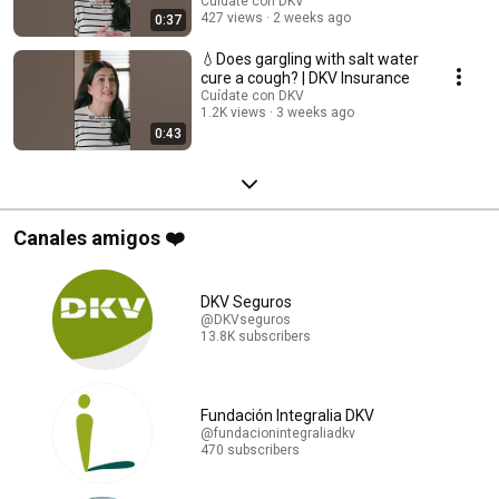
Cuídate con DKV
427 views
2 weeks ago
0:37
💧Does gargling with salt water
cure a cough? | DKV Insurance
Cuídate con DKV
1.2K views
3 weeks ago
0:43
Canales amigos ❤️
DKV Seguros
@DKVseguros
13.8K subscribers
Fundación Integralia DKV
@fundacionintegraliadkv
470 subscribers