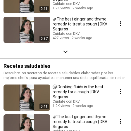
Cuídate con DKV
1.2K views
2 weeks ago
0:41
🌿The best ginger and thyme
remedy to treat a cough | DKV
Seguros
Cuídate con DKV
427 views
2 weeks ago
0:37
Recetas saludables
Descubre los secretos de recetas saludables elaboradas por los
mejores chefs, para ayudarte a mantener una dieta equilibrada sin restar
sabor a tus platos.
🚰 Drinking fluids is the best
remedy for a cough | DKV
Seguros
Cuídate con DKV
1.2K views
2 weeks ago
0:41
🌿The best ginger and thyme
remedy to treat a cough | DKV
Seguros