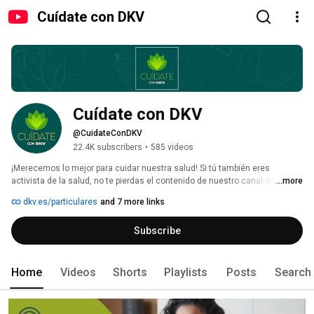
Cuídate con DKV
Cuídate con DKV
@CuidateConDKV
22.4K subscribers
•
585 videos
¡Merecemos lo mejor para cuidar nuestra salud! Si tú también eres 
activista de la salud, no te pierdas el contenido de nuestro canal donde 
...more
encontrarás información y consejos sobre la salud de la mujer, salud 
dkv.es/particulares
and 7 more links
mental, alimentación y recetas. 
Subscribe
Home
Videos
Shorts
Playlists
Posts
Search