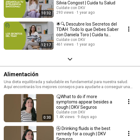
Silvia Congost | Cuida tu Salud
Cuídate con DKV
293 views
1 year ago
10:32
🌟🔍 Descubre los Secretos del
TDAH: Todo lo que Debes Saber
con Daniela Toro | Cuida tu
Salud
Cuídate con DKV
461 views
1 year ago
12:17
Alimentación
Una dieta equilibrada y saludable es fundamental para nuestra salud.
Aquí encontrarás los mejores consejos para ayudarte a conseguir una
alimentación sana.
🤒What to do if more
symptoms appear besides a
cough | DKV Seguros
Cuídate con DKV
1.4K views
9 days ago
0:30
🚰 Drinking fluids is the best
remedy for a cough | DKV
Seguros