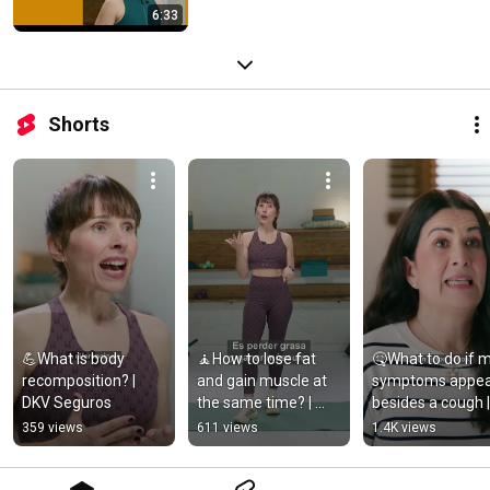
6:33
Shorts
💪What is body 
🧘How to lose fat 
🤒What to do if m
recomposition? | 
and gain muscle at 
symptoms appea
DKV Seguros
the same time? | 
besides a cough | 
DKV Insurance
DKV Seguros
359 views
611 views
1.4K views