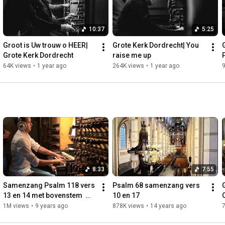
10:37
5:25
Groot is Uw trouw o HEER| 
Grote Kerk Dordrecht| You 
Grote Kerk Dordrecht
raise me up
64K views
•
1 year ago
264K views
•
1 year ago
8:33
7:55
Samenzang Psalm 118 vers 
Psalm 68 samenzang vers 
13 en 14 met bovenstem  
10 en 17
Bovenkerk Kampen
1M views
•
9 years ago
878K views
•
14 years ago