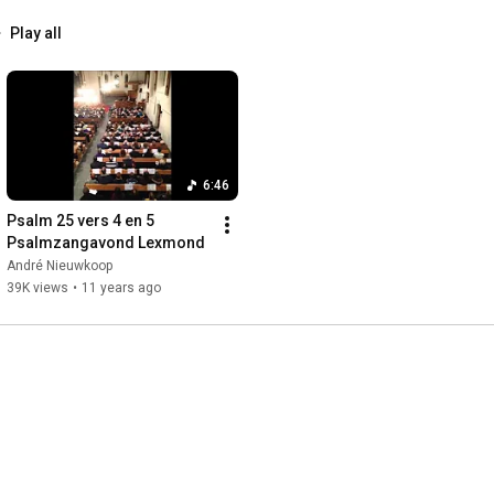
Play all
6:46
Psalm 25 vers 4 en 5 
Psalmzangavond Lexmond
André Nieuwkoop
39K views
•
11 years ago