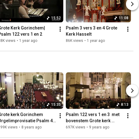
15:52
11:08
Grote Kerk Gorinchem| 
Psalm 3 vers 3 en 4 Grote 
Psalm 122 vers 1 en 2
Kerk Hasselt
98K views
•
1 year ago
86K views
•
1 year ago
15:35
8:13
Grote kerk Gorinchem 
Psalm 122 vers 1 en 3  met 
Orgelimprovisatie Psalm 42 
bovenstem Grote kerk 
aansluitend samenzang 
Gorinchem
799K views
•
8 years ago
697K views
•
9 years ago
vers 1(bovenstem) en 5