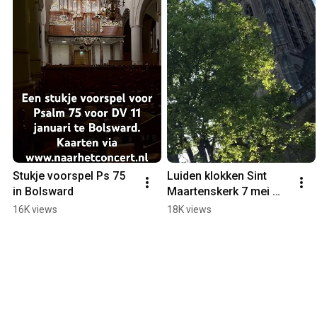
Stukje voorspel Ps 75 
Luiden klokken Sint 
in Bolsward
Maartenskerk 7 mei 
2016
16K views
18K views