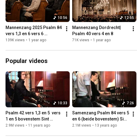
10:56
12:55
Mannenzang 2025 Psalm 84 
Mannenzang Dordrecht| 
vers 1,3 en 6 vers 6 
Psalm 40 vers 4 en 8
bovenstem
139K views
•
1 year ago
71K views
•
1 year ago
Popular videos
10:33
7:26
Psalm 42 vers 1,3 en 5  vers 
Samenzang Psalm 84 vers 5 
1 en 5 bovenstem Sint 
en 6 (beide bovenstem) Sint 
Maartenskerk Zaltbommel
Maartenskerk Zaltbommel.
2.9M views
•
11 years ago
2.1M views
•
13 years ago