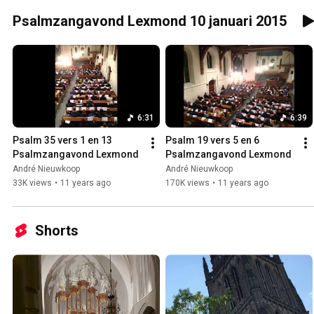
Psalmzangavond Lexmond 10 januari 2015
6:31
6:39
Psalm 35 vers 1 en 13   
Psalm 19 vers 5 en 6 
Psalmzangavond Lexmond
Psalmzangavond Lexmond
André Nieuwkoop
André Nieuwkoop
33K views
•
11 years ago
170K views
•
11 years ago
Shorts