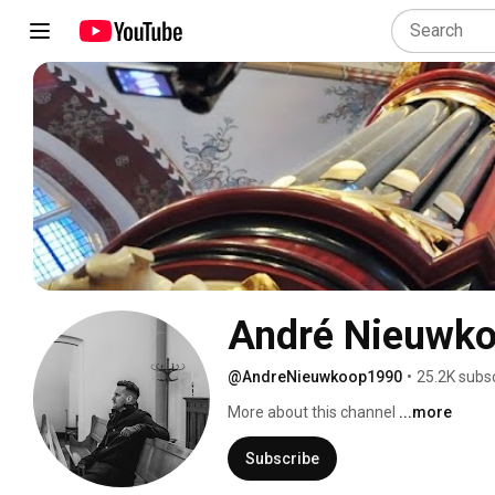
André Nieuwk
@AndreNieuwkoop1990
•
25.2K subs
More about this channel
...more
Subscribe