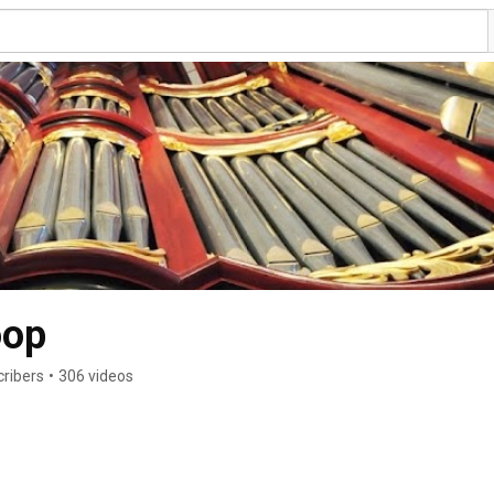
oop
cribers
•
306 videos