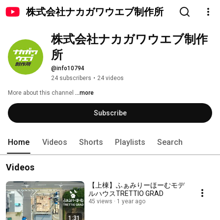
株式会社ナカガワウエブ制作所
株式会社ナカガワウエブ制作
所
@info10794
24 subscribers
•
24 videos
More about this channel
...more
Subscribe
Home
Videos
Shorts
Playlists
Search
Videos
【上棟】ふぁみりーほーむモデ
ルハウスTRETTIO GRAD
45 views
1 year ago
1:31