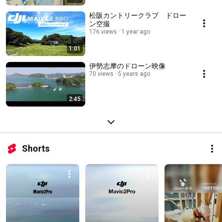
松阪カントリークラブ ドロー
ン空撮
176 views
1 year ago
1:01
伊勢志摩のドローン映像
70 views
5 years ago
2:45
Shorts