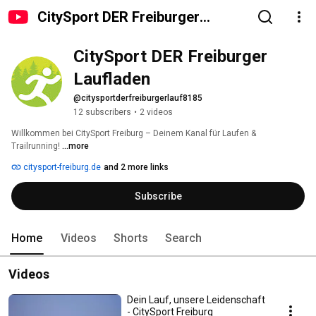
CitySport DER Freiburger
Laufladen
CitySport DER Freiburger 
Laufladen
@citysportderfreiburgerlauf8185
12 subscribers
•
2 videos
Willkommen bei CitySport Freiburg – Deinem Kanal für Laufen & 
Trailrunning! 
...more
citysport-freiburg.de
and 2 more links
Subscribe
Home
Videos
Shorts
Search
Videos
Dein Lauf, unsere Leidenschaft
- CitySport Freiburg