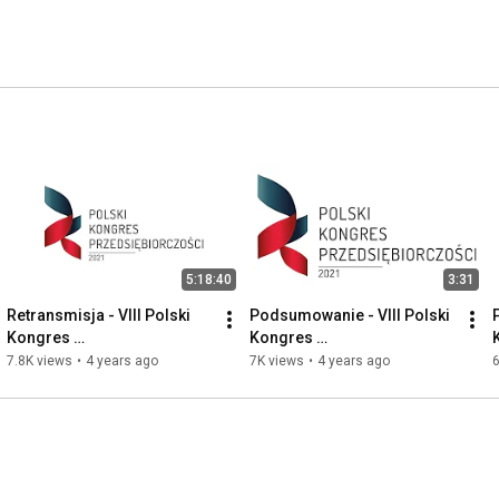
5:18:40
3:31
Retransmisja - VIII Polski 
Podsumowanie - VIII Polski 
Kongres 
Kongres 
Przedsiębiorczości 2021 
Przedsiębiorczości 2021
7.8K views
•
4 years ago
7K views
•
4 years ago
6
Kraków