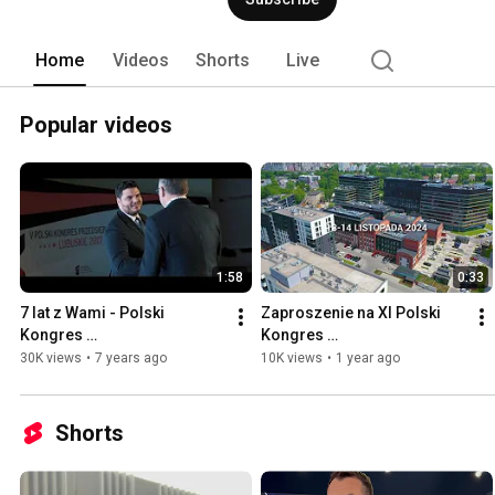
Home
Videos
Shorts
Live
Popular videos
1:58
0:33
7 lat z Wami - Polski 
Zaproszenie na XI Polski 
Kongres 
Kongres 
Przedsiębiorczości
Przedsiębiorczości
30K views
•
7 years ago
10K views
•
1 year ago
Shorts