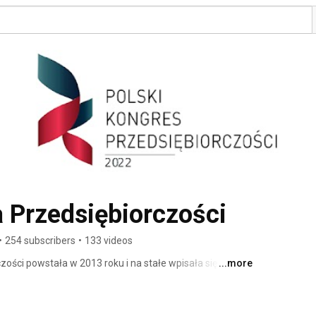
 Przedsiębiorczości
•
254 subscribers
•
133 videos
ości powstała w 2013 roku i na stałe wpisała się w 
...more
gospodarczych w kraju. W ramach wydarzenia odbywa 
re swoją tematyką obejmują najistotniejsze tematy z 