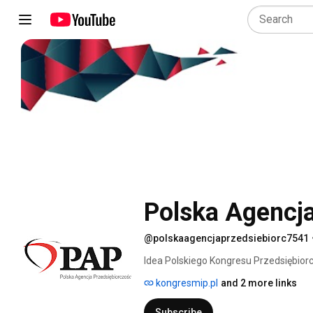
Polska Agencja
@polskaagencjaprzedsiebiorc7541
Idea Polskiego Kongresu Przedsiębiorcz
kalendarz najważniejszych wydarzeń 
kongresmip.pl
and 2 more links
się blisko 30 paneli dyskusyjnych, któ
punktu widzenia polskiej gospodarki. 
Subscribe