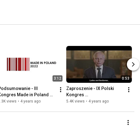
3:12
0:53
Podsumowanie - III 
Zaproszenie - IX Polski 
Kongres Made in Poland 
Kongres 
2022
Przedsiębiorczości
.3K views
•
4 years ago
5.4K views
•
4 years ago