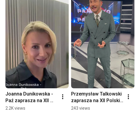
Joanna Dunikowska - 
Przemysław Talkowski 
Paź zaprasza na XII 
zaprasza na XII Polski 
Polski Kongres 
Kongres 
2.2K views
243 views
Przedsiębiorczości
Przedsiębiorczości