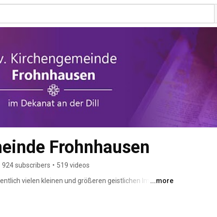
meinde Frohnhausen
924 subscribers
•
519 videos
ntlich vielen kleinen und größeren geistlichen Impulsen 
...more
engemeinde Dillenburg-Frohnhausen, natürlich auch für 
eite des www! 