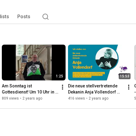
lists
Posts
1:25
15:53
Am Sonntag ist 
Die neue stellvertretende 
Gottesdienst! Um 10 Uhr in 
Dekanin Anja Vollendorf 
-
der Kirche, herzlich 
stellt sich vor
d
809 views
•
2 years ago
416 views
•
2 years ago
willkommen!