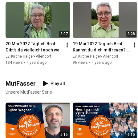
3:07
3:28
20.Mai 2022 Täglich Brot: 
19.Mai 2022 Täglich Brot: 
Gibt's da vielleicht noch was 
Kannst du dich mitfreuen?  
besseres? (Gal.1,1-9)
(Jona 4, 1-10)
Ev. Kirche Haiger- Allendorf
Ev. Kirche Haiger- Allendorf
134 views
•
4 years ago
96 views
•
4 years ago
MutFasser
Play all
Unsere MutFasser Serie
5:15
6:15