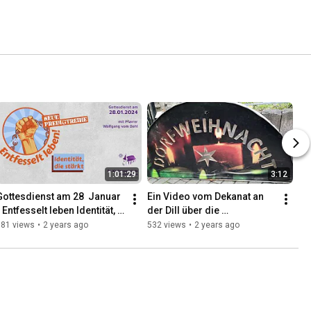
1:01:29
3:12
Gottesdienst am 28  Januar 
Ein Video vom Dekanat an 
 Entfesselt leben Identität, 
der Dill über die 
ie stärkt.
Frohnhäuser Dorfweihnacht
581 views
•
2 years ago
532 views
•
2 years ago