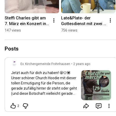
Steffi Charles gibt am 
Late&Plate- der 
7. März ein Konzert in 
Gottesdienst mit zwei 
unserer Kirche!
Gängen
147 views
756 views
Posts
Ev. Kirchengemeinde Frohnhausen
•
2 years ago
Jetzt auch für dich zu haben! 🤩👕💟
Unser schöner Church Hoodie mit dieser
tollen Ermutigung für die Person, die
gerade zufällig hinter dir steht oder geht
(und diese Botschaft vielleicht gerade
mal brauchte) auf der Rückseite: Dear
person behind me, you are not alone.
2
Have a great day and always remember:
you are blessed and loved. Link zur