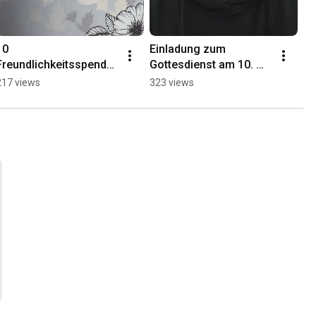
0 
Einladung zum 
Freundlichkeitsspender 
Gottesdienst am 10. 
für den heutigen Tag!🤍
November
217 views
323 views