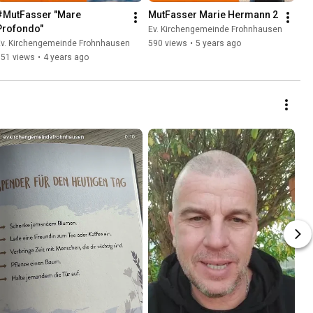
#MutFasser "Mare 
MutFasser Marie Hermann 2
Profondo"
Ev. Kirchengemeinde Frohnhausen
Ev. Kirchengemeinde Frohnhausen
590 views
•
5 years ago
551 views
•
4 years ago