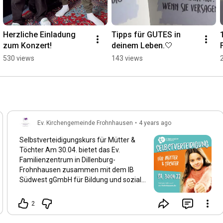
Herzliche Einladung 
Tipps für GUTES in 
1
zum Konzert!
deinem Leben.🤍
530 views
143 views
Ev. Kirchengemeinde Frohnhausen
•
4 years ago
Selbstverteidigungskurs für Mütter &
Töchter Am 30.04. bietet das Ev.
Familienzentrum in Dillenburg-
Frohnhausen zusammen mit dem IB
Südwest gGmbH für Bildung und soziale
Dienste einen Selbstverteidigungskurs
für Mütter und ihre Töchter an. Der Kurs
2
findet von 9-16h statt und kostet pro
Paar 5€. Ein Mittagessen ist hier