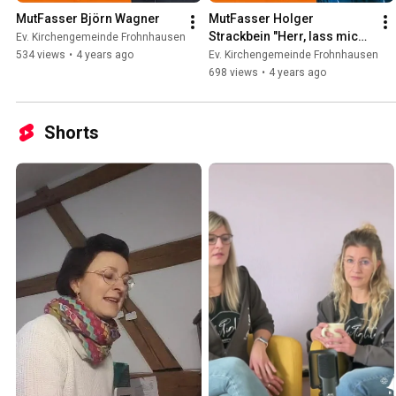
MutFasser Björn Wagner
MutFasser Holger 
Strackbein "Herr, lass mich 
Ev. Kirchengemeinde Frohnhausen
deine Stimme hören"
534 views
•
4 years ago
Ev. Kirchengemeinde Frohnhausen
698 views
•
4 years ago
Shorts