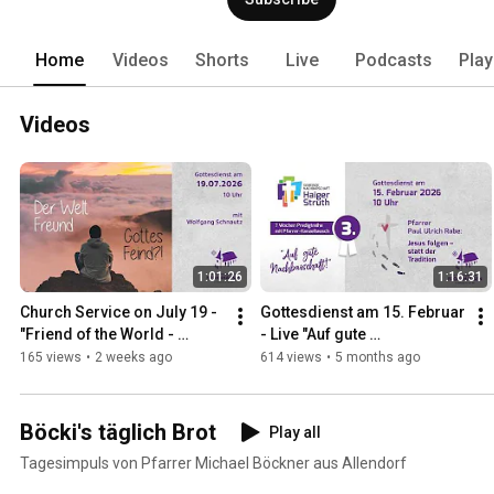
Home
Videos
Shorts
Live
Podcasts
Play
Videos
1:01:26
1:16:31
Church Service on July 19 - 
Gottesdienst am 15. Februar 
"Friend of the World - 
- Live "Auf gute 
Enemy of God?!"
Nachbarschaft - Teil 3"
165 views
•
2 weeks ago
614 views
•
5 months ago
Böcki's täglich Brot
Play all
Tagesimpuls von Pfarrer Michael Böckner aus Allendorf