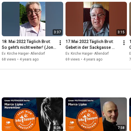
3:37
3:15
18. Mai 2022 Täglich Brot: 
17.Mai 2022 Täglich Brot: 
So geht's nicht weiter! (Jona 
Gebet in der Sackgasse 
3,1-10)
(Jona 2,1-11)
Ev. Kirche Haiger- Allendorf
Ev. Kirche Haiger- Allendorf
E
68 views
•
4 years ago
69 views
•
4 years ago
6:36
7:58