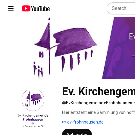
Ev. Kirchenge
@EvKirchengemeindeFrohnhausen
•
Hier entsteht eine Sammlung von hoffe
aus der Mitte der Evangelischen Kirch
ev-frohnhausen.de
alle anderen Interessierten aus der W
Subscribe