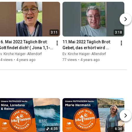
3:11
3:18
16. Mai 2022 Täglich Brot: 
11.Mai 2022 Täglich Brot: 
Gott findet dich! ( Jona 1,1-
Gebet, das erhört wird 
16)
(1.Joh.5,13-21)
v. Kirche Haiger- Allendorf
Ev. Kirche Haiger- Allendorf
74 views
•
4 years ago
77 views
•
4 years ago
4:35
6:34