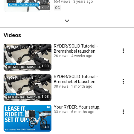
654 views
3 years ago
2:07
CC
Videos
RYDER/SOLID Tutorial -
Bremshebel tauschen
26 views
4 weeks ago
1:03
RYDER/SOLID Tutorial -
Bremshebel tauschen
38 views
1 month ago
1:03
Your RYDER. Your setup.
33 views
6 months ago
0:40