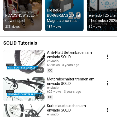
Die neue 
ROADSHOW 2025 – 
BURGERBAG 2.0 mit 
enviado 125 Liter 
Gewinnspiel
Magnetverschluss 
Thermobox 2025
ist da! 🍔 🧲
233 views
187 views
36 views
SOLID Tutorials
Anti-Platt Set einbauen am
enviado SOLID
enviado
6K views
3 years ago
2:56
CC
Motorabschalter trennen am
enviado SOLID
enviado
625 views
3 years ago
1:14
CC
Kurbel austauschen am
enviado SOLID
enviado