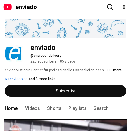
enviado
enviado
@enviado_delivery
225 subscribers
•
85 videos
enviado ist dein Partner für professionelle Essenslieferungen. 🚴‍♂️ 
...more
enviado.de
and 3 more links
Subscribe
Home
Videos
Shorts
Playlists
Search