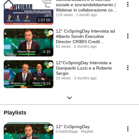
sociale e sovraindebitamento |
Webinar in collaborazione con
SYHO
118 views
1 month ago
1:07:00
12° CvSpringDay Intervista ad
Alberto Sondri Executive
Director CRIBIS Credit
Management
62 views
3 months ago
4:35
12°CvSpringDay Intervista a
Gianpaolo Luzzi e a Roberto
Sergio
20 views
3 months ago
5:16
Playlists
12° CvSpringDay
CreditVillage · Playlist