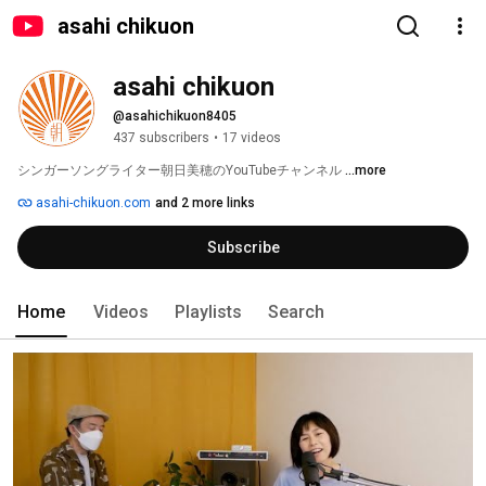
asahi chikuon
asahi chikuon
@asahichikuon8405
437 subscribers
•
17 videos
シンガーソングライター朝日美穂のYouTubeチャンネル 
...more
asahi-chikuon.com
and 2 more links
Subscribe
Home
Videos
Playlists
Search