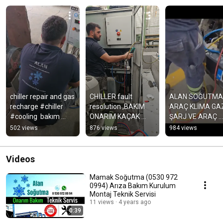
chiller repair and gas 
CHİLLER fault 
ALAN SOĞUTMA 
recharge￼ #chiller 
resolution ,BAKIM 
ARAÇ KLİMA GAZ
#cooling  bakım 
ONARIM KAÇAK 
ŞARJ VE ARAÇ 
onarım arıza 
GİDERME #chiller 
KLİMA BAKIMI
502 views
876 views
984 views
giderme #soğutma
#cooling 
#cncmachine
Videos
Mamak Soğutma (0530 972
0994) Arıza Bakım Kurulum
Montaj Teknik Servisi
11 views
4 years ago
0:39