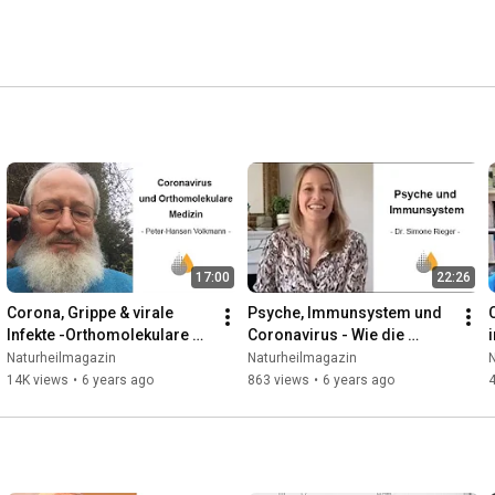
17:00
22:26
Corona, Grippe & virale 
Psyche, Immunsystem und 
Infekte -Orthomolekulare 
Coronavirus - Wie die 
Medizin und Immunsystem 
Psyche unser Immunsystem 
Naturheilmagazin
Naturheilmagazin
stärken-Arzt P.-H. Volkmann
beeinflusst-Dr. Simone 
14K views
•
6 years ago
863 views
•
6 years ago
Rieger