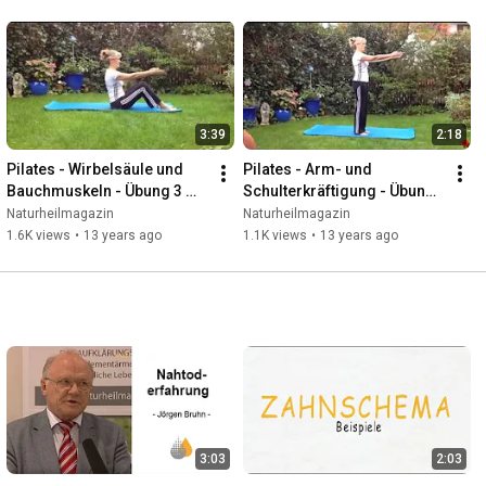
3:39
2:18
Pilates - Wirbelsäule und 
Pilates - Arm- und 
Bauchmuskeln - Übung 3 mit 
Schulterkräftigung - Übung 
Gabi Ganser
4 mit Gabi Ganser
Naturheilmagazin
Naturheilmagazin
1.6K views
•
13 years ago
1.1K views
•
13 years ago
3:03
2:03