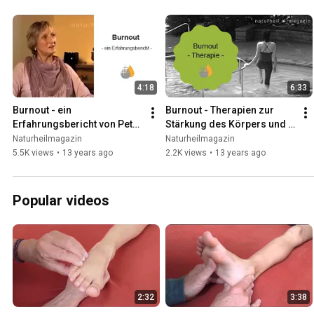
4:18
6:33
Burnout - ein 
Burnout - Therapien zur 
Erfahrungsbericht von Petra 
Stärkung des Körpers und 
Frank
der Psyche - Dr. med. 
Naturheilmagazin
Naturheilmagazin
Vinzenz Mansmann
5.5K views
•
13 years ago
2.2K views
•
13 years ago
Popular videos
2:32
3:38