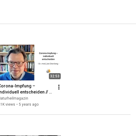
32:53
Corona-Impfung – 
individuell entscheiden // 
Interview mit Dr. med. Jost 
Naturheilmagazin
Deerberg
41K views
•
5 years ago