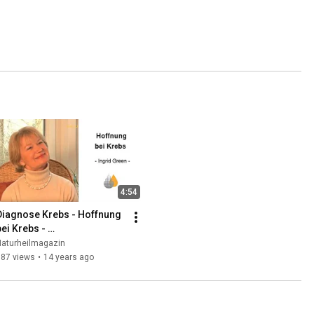
4:54
Diagnose Krebs - Hoffnung 
ei Krebs - 
Erfahrungsbericht Ingrid 
Naturheilmagazin
Green
387 views
•
14 years ago