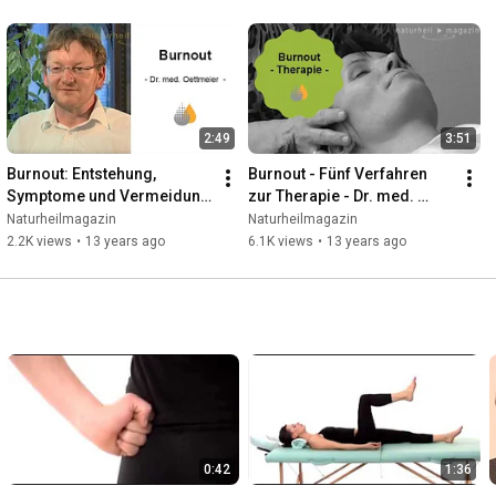
2:49
3:51
Burnout: Entstehung, 
Burnout - Fünf Verfahren 
Symptome und Vermeidung 
zur Therapie - Dr. med. 
- Dr. med. Ralf Oettmeier
Vinzenz Mansmann
Naturheilmagazin
Naturheilmagazin
2.2K views
•
13 years ago
6.1K views
•
13 years ago
0:42
1:36