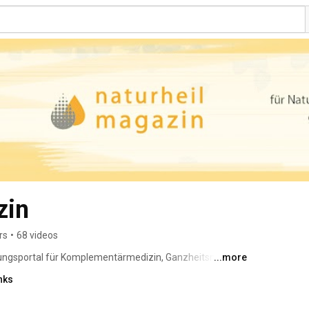
zin
rs
•
68 videos
ärungsportal für Komplementärmedizin, Ganzheitsmedizin, 
...more
ht der suchende Patient. Ihm wollen wir verlässliche 
nks
en: in Text, Bild und Film. 