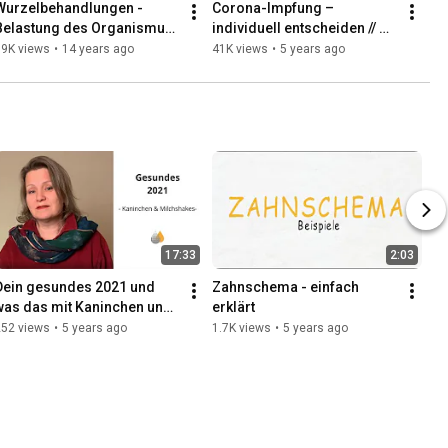
Wurzelbehandlungen - 
Corona-Impfung – 
Belastung des Organismus 
individuell entscheiden // 
durch wurzelbehandelte 
Interview mit Dr. med. Jost 
59K views
•
14 years ago
41K views
•
5 years ago
Zähne - Dr. med. dent. K. 
Deerberg
Graf
17:33
2:03
Dein gesundes 2021 und 
Zahnschema - einfach 
was das mit Kaninchen und 
erklärt
Milchshakes zu tun hat
252 views
•
5 years ago
1.7K views
•
5 years ago