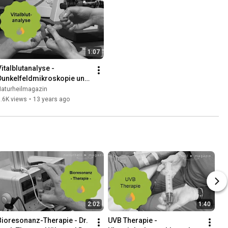
1:07
italblutanalyse - 
Dunkelfeldmikroskopie und 
Blutuntersuchung - Dr. med. 
Naturheilmagazin
Ralf Oettmeier
.6K views
•
13 years ago
2:02
1:40
Bioresonanz-Therapie - Dr. 
UVB Therapie - 