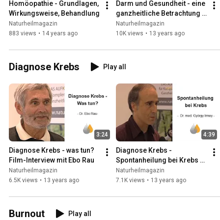
Homöopathie - Grundlagen, 
Darm und Gesundheit - eine 
Wirkungsweise, Behandlung
ganzheitliche Betrachtung 
der Darmgesundheit von 
Naturheilmagazin
Naturheilmagazin
Peter-Hansen Volkmann
883 views
•
14 years ago
10K views
•
13 years ago
Diagnose Krebs
Play all
3:24
4:39
Diagnose Krebs - was tun? 
Diagnose Krebs - 
Film-Interview mit Ebo Rau
Spontanheilung bei Krebs - 
Gesellschaft für 
Naturheilmagazin
Naturheilmagazin
biologische Krebsabwehr
6.5K views
•
13 years ago
7.1K views
•
13 years ago
Burnout
Play all