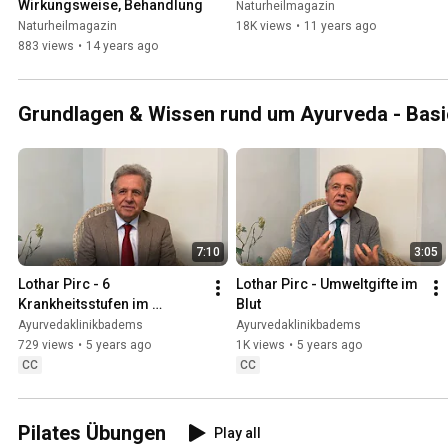
Wirkungsweise, Behandlung
Naturheilmagazin
Naturheilmagazin
18K views
•
11 years ago
883 views
•
14 years ago
Grundlagen & Wissen rund um Ayurveda - Bas
7:10
3:05
Lothar Pirc - 6 
Lothar Pirc - Umweltgifte im 
Krankheitsstufen im 
Blut
Ayurveda
Ayurvedaklinikbadems
Ayurvedaklinikbadems
729 views
•
5 years ago
1K views
•
5 years ago
CC
CC
Pilates Übungen
Play all