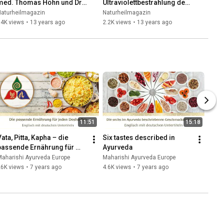
med. Thomas Höhn und Dr. 
Ultraviolettbestrahlung des 
med. Wolfgang Scheel
Blutes - Dr. Thomas Höhn
Naturheilmagazin
Naturheilmagazin
34K views
•
13 years ago
2.2K views
•
13 years ago
11:51
15:18
ata, Pitta, Kapha – die 
Six tastes described in 
passende Ernährung für 
Ayurveda
jeden Dosha-Typ - #3
Maharishi Ayurveda Europe
Maharishi Ayurveda Europe
26K views
•
7 years ago
4.6K views
•
7 years ago