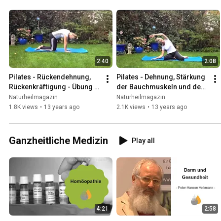
2:40
2:08
Pilates - Rückendehnung, 
Pilates - Dehnung, Stärkung 
Rückenkräftigung - Übung 1 
der Bauchmuskeln und der 
mit Gabi Ganser
Wirbelsäule - Übung 2 mit 
Naturheilmagazin
Naturheilmagazin
Gabi Ganser
1.8K views
•
13 years ago
2.1K views
•
13 years ago
Ganzheitliche Medizin
Play all
4:21
2:58