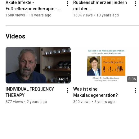
Akute Infekte - 
Rückenschmerzen lindern 
Fußreflexzonentherapie - 
mit der 
Margarete Hermanns
Fußreflexzonentherapie - 
160K views
•
13 years ago
150K views
•
13 years ago
Margarete Hermanns
Videos
44:12
8:36
INDIVIDUAL FREQUENCY 
Was ist eine 
THERAPY
Makuladegeneration?
877 views
•
2 years ago
300 views
•
3 years ago