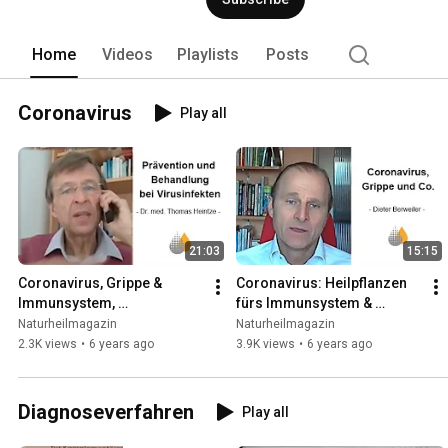
Home
Videos
Playlists
Posts
Coronavirus
Play all
21:03
15:15
Coronavirus, Grippe & 
Coronavirus: Heilpflanzen 
Immunsystem, 
fürs Immunsystem & 
Naturheilkundliche 
Behandlung von Corona & 
Naturheilmagazin
Naturheilmagazin
Behandlung und Prävention 
Grippe - mit Dieter Berweiler
2.3K views
•
6 years ago
3.9K views
•
6 years ago
mit Dr. med. Heintze
Diagnoseverfahren
Play all