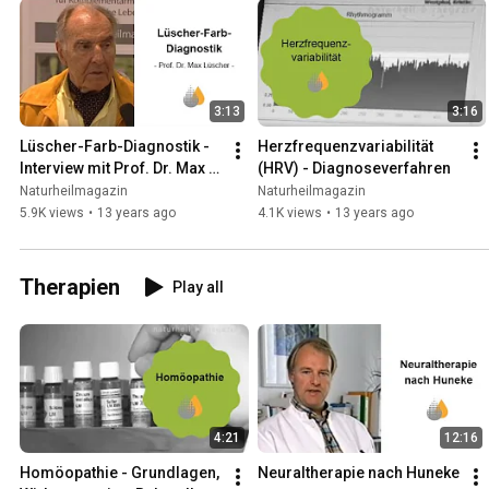
3:13
3:16
Lüscher-Farb-Diagnostik - 
Herzfrequenzvariabilität 
Interview mit Prof. Dr. Max 
(HRV) - Diagnoseverfahren
Lüscher
Naturheilmagazin
Naturheilmagazin
5.9K views
•
13 years ago
4.1K views
•
13 years ago
Therapien
Play all
4:21
12:16
Homöopathie - Grundlagen, 
Neuraltherapie nach Huneke