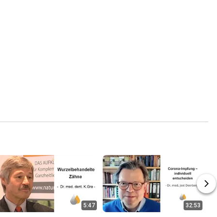
5:47
32:53