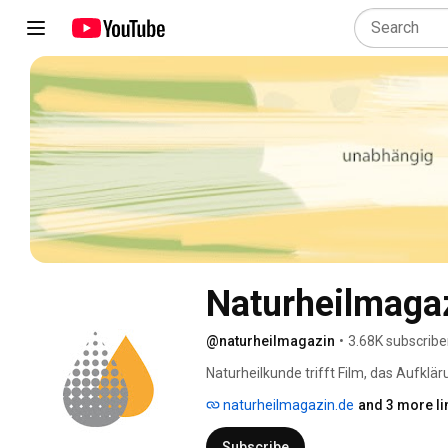
Naturheilmaga
@naturheilmagazin
•
3.68K subscribe
Naturheilkunde trifft Film, das Aufkl
Naturheilverfahren.  Im Mittelpunkt ste
naturheilmagazin.de
and 3 more li
Informationen zur Naturheilmedizin biet
Subscribe