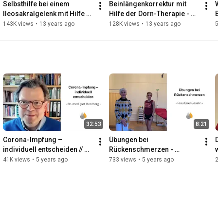
Selbsthilfe bei einem 
Beinlängenkorrektur mit 
Ileosakralgelenk mit Hilfe 
Hilfe der Dorn-Therapie - 
der Dorn-Therapie - 
Übungen im Liegen - Katrin 
143K views
•
13 years ago
128K views
•
13 years ago
Übungen mit Katrin Kolbe
Kolbe
32:53
8:21
Corona-Impfung – 
Übungen bei 
individuell entscheiden // 
Rückenschmerzen - 
Interview mit Dr. med. Jost 
Vorbeugung und 
41K views
•
5 years ago
733 views
•
5 years ago
Deerberg
Schmerztherapie - Frau 
Eciel Gaudin