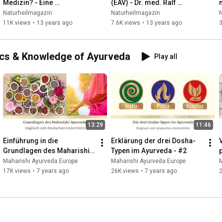
Medizin? - Eine 
(EAV) - Dr. med. Ralf 
ganzheitliche 
Oettmeier und Dr. med. 
Naturheilmagazin
Naturheilmagazin
Therapiemethode erklärt 
Wolfgang Scheel
11K views
•
13 years ago
7.6K views
•
13 years ago
von P.-H. Volkmann
ics & Knowledge of Ayurveda
Play all
13:29
11:46
Einführung in die 
Erklärung der drei Dosha-
V
Grundlagen des Maharishi 
Typen im Ayurveda - #2
Ayurveda - #1
Maharishi Ayurveda Europe
Maharishi Ayurveda Europe
17K views
•
7 years ago
26K views
•
7 years ago