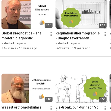
3:15
1:11
Global Diagnostics - The 
Regulationsthermographie 
V
modern diagnostic 
- Diagnoseverfahren 
procedure briefly explained 
einfach erklärt
Naturheilmagazin
Naturheilmagazin
- Dr. med. Raimund Struck
8.6K views
•
13 years ago
563 views
•
13 years ago
1
3:04
0:50
Was ist orthomolekulare 
Elektroakupunktur nach Voll 