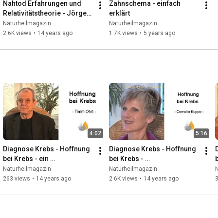
Nahtod Erfahrungen und 
Zahnschema - einfach 
Relativitätstheorie - Jörgen 
erklärt
Bruhn
Naturheilmagazin
Naturheilmagazin
2.6K views
•
14 years ago
1.7K views
•
5 years ago
4:02
5:16
Diagnose Krebs - Hoffnung 
Diagnose Krebs - Hoffnung 
bei Krebs - ein 
bei Krebs - 
b
Erfahrungsbericht - Timm 
Erfahrungsbericht Cornelia 
Naturheilmagazin
Naturheilmagazin
Ohrt
Kuppe
263 views
•
14 years ago
2.6K views
•
14 years ago