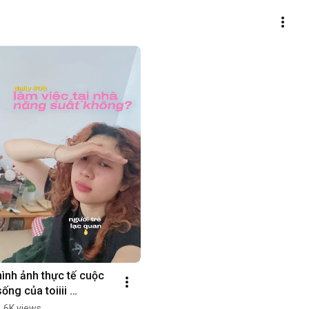
hình ảnh thực tế cuộc 
sống của toiiii 
#xoantocvang 
1.6K views