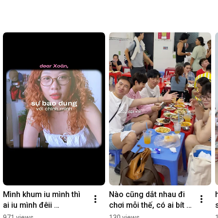
#xoantocvang
#vlogging
#vietnam
#hanoi
Mình khum iu mình thì 
Nào cũng dắt nhau đi 
ai iu mình đêii 
chơi mỗi thế, có ai bít 
#xoantocvang #diary 
chỗ nào khác khum ạ 
971 views
130 views