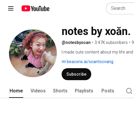
notes by xoăn.
@notesbyxoan
•
3.47K subscribers
•
9
I made cute content about my life and w
beacons.ai/xoantocvang
Subscribe
Home
Videos
Shorts
Playlists
Posts