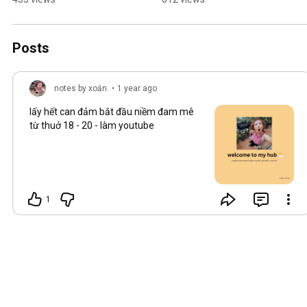
#parkbogum #iu
Posts
notes by xoăn.
•
1 year ago
lấy hết can đảm bắt đầu niềm đam mê
từ thuở 18 - 20 - làm youtube
1