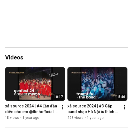
Videos
10:17
5:46
xả source 2024 | #4 Lần đầu 
xả source 2024 | #3 Gặp 
diễn cho em @tlinhofficial  
band nhạc Hà Nội iu thích 
🥰
nhất tại Sài Gòn và tôi xúc 
1K views
•
1 year ago
293 views
•
1 year ago
động lạ…