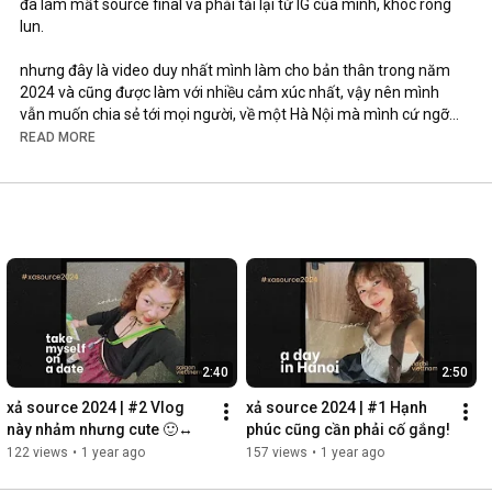
đã làm mất source final và phải tải lại từ IG của mình, khóc ròng 
lun.

nhưng đây là video duy nhất mình làm cho bản thân trong năm 
2024 và cũng được làm với nhiều cảm xúc nhất, vậy nên mình 
vẫn muốn chia sẻ tới mọi người, về một Hà Nội mà mình cứ ngỡ 
là thân thương lắm, mà lại đẹp đến lạ như vậy.

READ MORE
enjoy nhé 🩷

cảm ơn tourguide xịn @gnilng 🩷

một phần audio được lấy từ tập 187 của have a sip cùng TS Hà 
Vĩnh Thọ 🤍

--------------------

✿ more me here

ig 
https://www.instagram.com/xoantocvang_/
fb Vương Hoàng Xoăn

2:40
2:50
-------------------

✿ what I use

xả source 2024 | #2 Vlog 
xả source 2024 | #1 Hạnh 
bag 
https://s.shopee.vn/qUcwCPpWz
này nhảm nhưng cute 🙂‍↔️
phúc cũng cần phải cố gắng!
bottom 
https://www.instagram.com/push___push/
122 views
•
1 year ago
157 views
•
1 year ago
top 
https://s.shopee.vn/2qFhKBWXXG
shoes 
https://s.shopee.vn/5fZshFlf9R