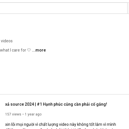
 videos
hat I care for 🤍 
...more
xả source 2024 | #1 Hạnh phúc cũng cần phải cố gắng!
157 views
1 year ago
xin lỗi mọi người vì chất lượng video này không tốt lắm vì mình 