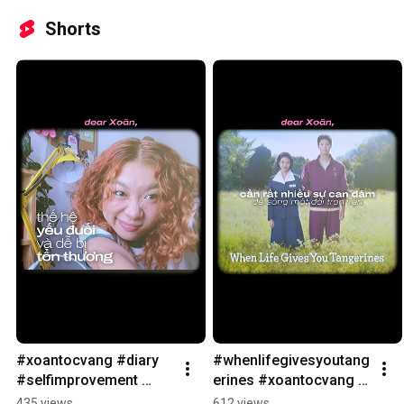
Shorts
#xoantocvang #diary 
#whenlifegivesyoutang
#selfimprovement 
erines #xoantocvang 
#selflove #genz #vlog
#diary #kdrama 
435 views
612 views