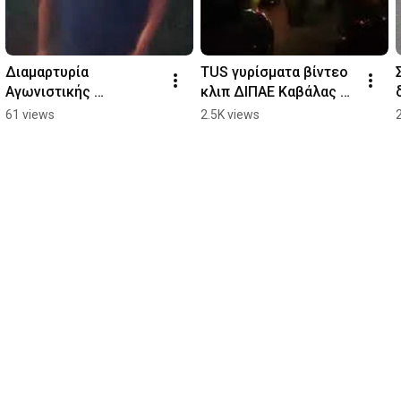
Διαμαρτυρία 
TUS γυρίσματα βίντεο 
Αγωνιστικής 
κλιπ ΔΙΠΑΕ Καβάλας 
Συσπείρωσης 
20-6-2020
61 views
2.5K views
Εκπαιδευτικών 
Καβάλας 17-08-2020 
Βασίλης Ποιμενίδης