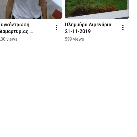
Συγκέντρωση 
Πλημμύρα Λιμενάρια 
διαμαρτυρίας 
21-11-2019
πολυνομοσχέδιο 9-6-
230 views
599 views
2020 Λιμένας Θάσου