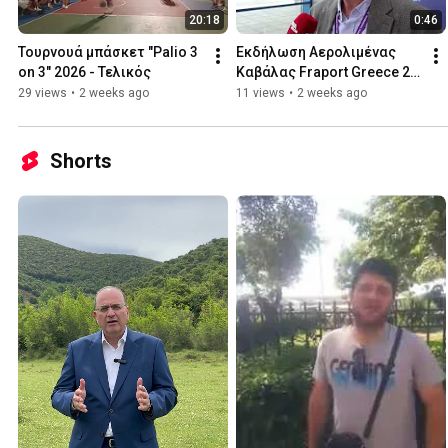
20:18
0:46
Τουρνουά μπάσκετ "Palio 3 
Εκδήλωση Αερολιμένας 
on 3" 2026 - Τελικός
Καβάλας Fraport Greece 20 
07 2026 Δασκάλου
29 views
•
2 weeks ago
11 views
•
2 weeks ago
Shorts