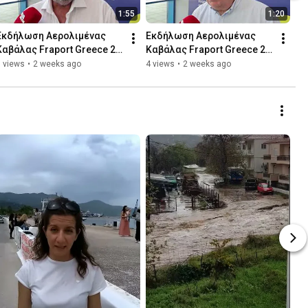
1:55
1:20
Εκδήλωση Αερολιμένας 
Εκδήλωση Αερολιμένας 
Καβάλας Fraport Greece 20 
Καβάλας Fraport Greece 20 
07 2026 Αρχοντής
07 2026 Μαρκόπουλος
 views
•
2 weeks ago
4 views
•
2 weeks ago