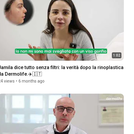
1:02
Jamila dice tutto senza filtri: la verità dopo la rinoplastica 
da Dermolife.✈️🇮🇹
24 views
•
6 months ago