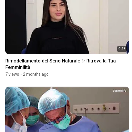
0:36
Rimodellamento del Seno Naturale ✨ Ritrova la Tua 
Femminilità
7 views
•
2 months ago