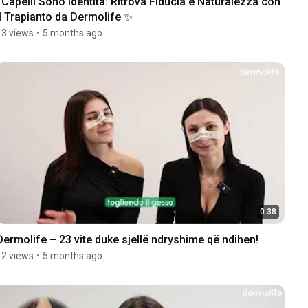
I Capelli Sono Identità: Ritrova Fiducia e Naturalezza con 
il Trapianto da Dermolife ✨
13 views
•
5 months ago
0:38
Dermolife – 23 vite duke sjellë ndryshime që ndihen!
12 views
•
5 months ago