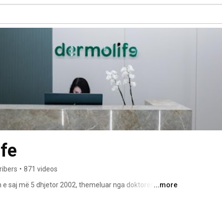
ife
ribers
•
871 videos
tin e saj më 5 dhjetor 2002, themeluar nga doktoresha e 
...more
a, e cila ka revolucionarizuar konceptin e 
ar tabutë dhe duke ofruar shërbime estetike sipas 