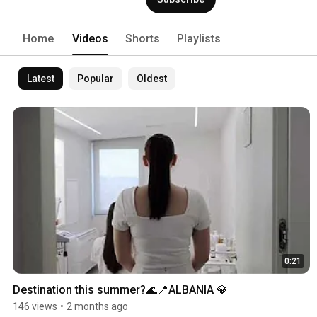
Home
Videos
Shorts
Playlists
Latest
Popular
Oldest
0:21
Destination this summer?🌊📍ALBANIA 💎
146 views
•
2 months ago