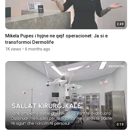
2:49
Mikela Pupes i hyjne ne qejf operacionet: Ja si e 
transformoi Dermolife
1K views
•
6 months ago
0:19