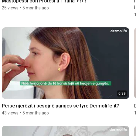
Mastopessi con Protesi a Tirana 🇦🇱
25 views
•
5 months ago
0:39
Përse njerëzit i besojnë pamjes së tyre Dermolife-it?
43 views
•
5 months ago