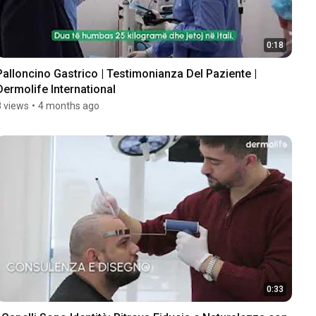
0:18
Palloncino Gastrico | Testimonianza Del Paziente | 
Dermolife International
8 views
•
4 months ago
0:33