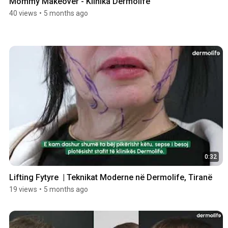
Mommy Makeover - Klinika Dermolife
40 views
•
5 months ago
0:32
Lifting Fytyre  | Teknikat Moderne në Dermolife, Tiranë
19 views
•
5 months ago