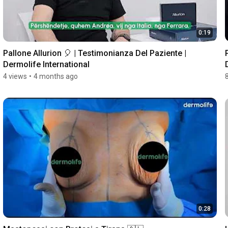
0:19
Pallone Allurion 🎈 | Testimonianza Del Paziente | 
Dermolife International
4 views
•
4 months ago
0:28