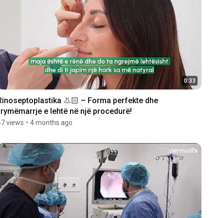
0:33
Rinoseptoplastika 👃🏻 – Forma perfekte dhe 
frymëmarrje e lehtë në një procedurë!
47 views
•
4 months ago