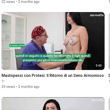
22 views
•
2 months ago
0:40
Mastopessi con Protesi: Il Ritorno di un Seno Armonioso 
✨
33 views
•
2 months ago