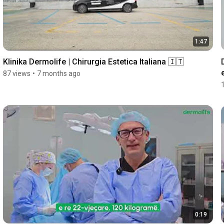
1:47
Klinika Dermolife | Chirurgia Estetica Italiana 🇮🇹
87 views
•
7 months ago
0:19