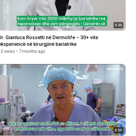
0:30
Dr. Gianluca Rossetti në Dermolife – 30+ vite 
eksperiencë në kirurgjinë bariatrike
12 views
•
7 months ago
0:50