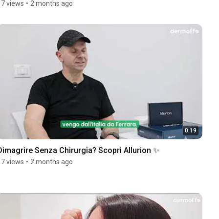
17 views
•
2 months ago
0:19
Dimagrire Senza Chirurgia? Scopri Allurion ✨
17 views
•
2 months ago