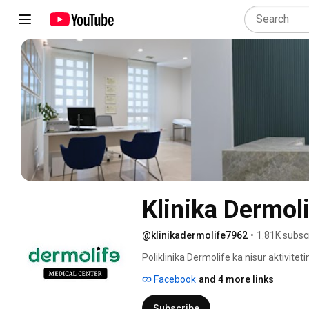
Klinika Dermol
@klinikadermolife7962
•
1.81K subsc
Poliklinika Dermolife ka nisur aktivite
mirënjohur dermoestetiste Dr. Lida Hoxh
Facebook
and 4 more links
dermoestetikës në Shqipëri, duke sfidu
standardeve perëndimore. 
Subscribe