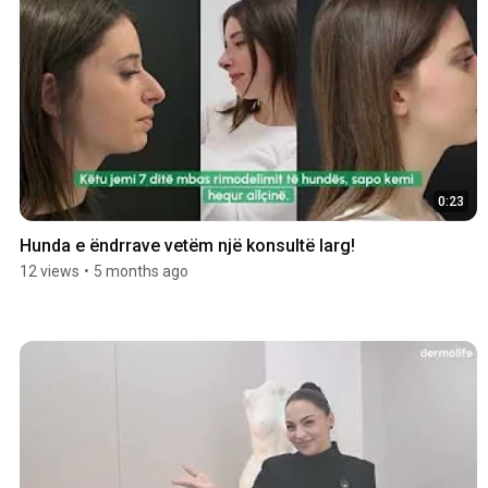
0:23
Hunda e ëndrrave vetëm një konsultë larg!
12 views
•
5 months ago