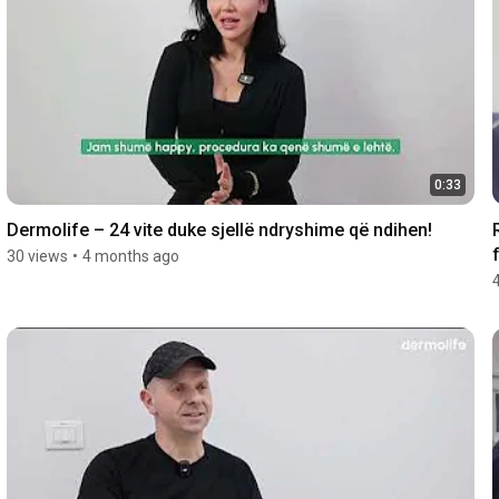
0:33
Dermolife – 24 vite duke sjellë ndryshime që ndihen!
30 views
•
4 months ago