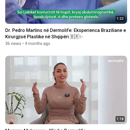
1:22
Dr. Pedro Martins në Dermolife: Eksperienca Braziliane e 
Kirurgjisë Plastike në Shqipëri 🇧🇷✨
36 views
•
4 months ago
1:18