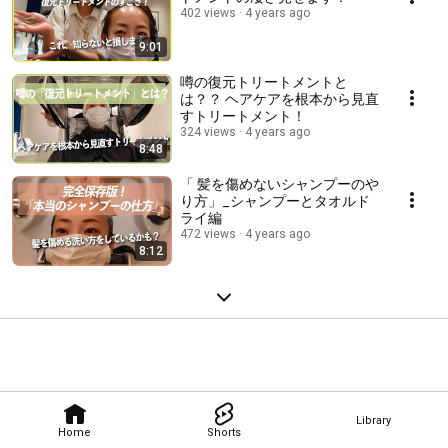
402 views
4 years ago
9:01
噂の復元トリートメントと
は？？ ヘアケアを根本から見直
すトリートメント！
324 views
4 years ago
8:48
「 髪を傷めないシャンプーのや
り方」_シャンプーとタオルド
ライ編
472 views
4 years ago
8:12
Library
Home
Shorts