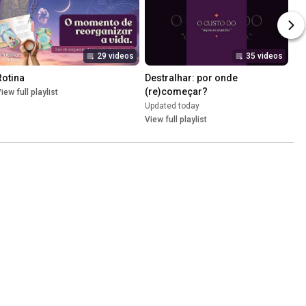
29 videos
35 videos
Rotina
Destralhar: por onde 
(re)começar?
iew full playlist
Updated today
View full playlist