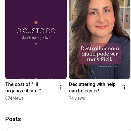
The cost of "I'll 
Decluttering with help 
organize it later"
can be easier!
674 views
74 views
Posts