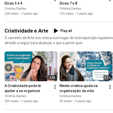
Dicas 3 e 4
Dicas 7 e 8
Cristina Dantas
Cristina Dantas
228 views
•
2 years ago
125 views
•
2 years ago
Criatividade e Arte
Play all
O caminho da Arte nos coloca num lugar de instrospecção riquíssim
direção a seguir para alcançar o que a gente quer.
2:55
1:11
A Criatividade pode te 
Mente criativa ajuda na 
ajudar a se organizar
organização da vida
Cristina Dantas
Cristina Dantas
205 views
•
2 years ago
93 views
•
3 years ago