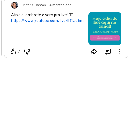
Cristina Dantas
•
4 months ago
Ative o lembrete e vem pra live! 👇🏻
https://www.youtube.com/live/IR1Je6m1...
7