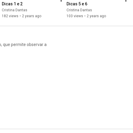
Dicas 1 e 2
Dicas 5 e 6
Cristina Dantas
Cristina Dantas
182 views
•
2 years ago
103 views
•
2 years ago
o, que permite observar a