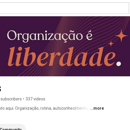
s
 subscribers
•
337 videos
nto aqui. Organização, rotina, autoconhecimento, psiquê 
...more
hos entram aqui como meios para chegar até ela. Sou 
da Criativa, certificada pelo Método Vida Organizada e 
senvolvimento humano. 
Community