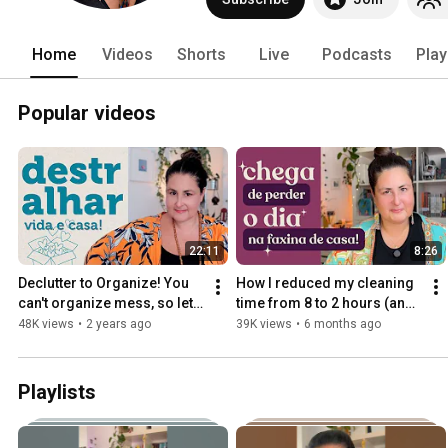
Home
Videos
Shorts
Live
Podcasts
Play
Popular videos
22:11
8:26
Declutter to Organize! You 
How I reduced my cleaning 
can't organize mess, so let's 
time from 8 to 2 hours (and 
learn how to do it!
clean better!)
48K views
•
2 years ago
39K views
•
6 months ago
Playlists