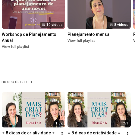
10 videos
8 videos
Workshop de Planejamento 
Planejamento mensal
Anual
View full playlist
V
View full playlist
 no seu dia-a-dia.
1:52
1:51
⭐️ 8 dicas de criatividade ⭐️ 
⭐️ 8 dicas de criatividade ⭐️ 