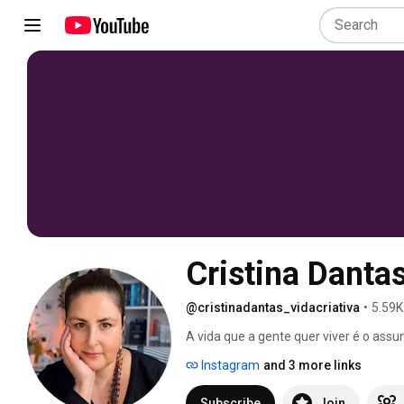
Cristina Danta
@cristinadantas_vidacriativa
•
5.59K
A vida que a gente quer viver é o assu
feminina, criatividade e outros camin
Instagram
and 3 more links
Cristina Dantas, criadora do Método Vi
com formação em outras áreas do de
Subscribe
Join