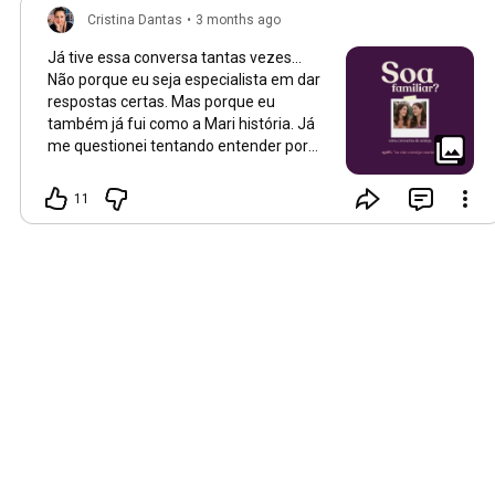
Cristina Dantas
•
3 months ago
Já tive essa conversa tantas vezes...
Não porque eu seja especialista em dar
respostas certas. Mas porque eu
também já fui como a Mari história. Já
me questionei tentando entender por
que eu não conseguia manter nada que
começava. O que eu aprendi, e que a
11
Mari ainda está aprendendo, é que a
pergunta "o que há de errado comigo?"
é a pergunta errada. Porque quase
nunca há algo de errado com a gente.
Há algo de errado com o tamanho do
que a gente está tentando carregar. Se
você se reconheceu nessa conversa,
me conta nos comentários. Porque essa
série continua, e o próximo episódio já
está a caminho. 👇 Você já foi a Mari
dessa história?