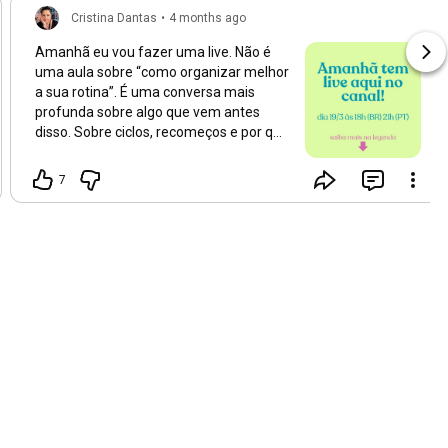
Cristina Dantas
•
4 months ago
Amanhã eu vou fazer uma live. Não é
uma aula sobre “como organizar melhor
a sua rotina”. É uma conversa mais
profunda sobre algo que vem antes
disso. Sobre ciclos, recomeços e por que
a gente tenta organizar a vida como se
todos os dias fossem iguais, quando
7
eles não são. Eu vou falar sobre como
observar os seus próprios ritmos, como
usar isso a seu favor e como começar a
construir uma rotina que não dependa
de um “dia perfeito” pra funcionar. Se
você acha que até consegue começar…
mas não consegue sustentar ao longo
da semana, essa conversa é
importante. 📍 Amanhã, dia 19/3 às 18h
(Brasil) / 21h (Lisboa) Ative o lembrete e
esteja comigo ao vivo. 👇🏻
https://youtube.com/live/IR1Je6m1Vmg?...