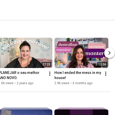
27:25
12:06
PLANEJAR o seu melhor 
How I ended the mess in my 
ANO NOVO.
house!
.5K views
•
2 years ago
2.9K views
•
6 months ago