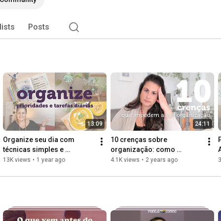
lists
Posts
13:09
24:11
Organize seu dia com 
10 crenças sobre 
técnicas simples e 
organização: como 
acessíveis.
identificar, questionar e 
13K views
•
1 year ago
4.1K views
•
2 years ago
3
substituir.