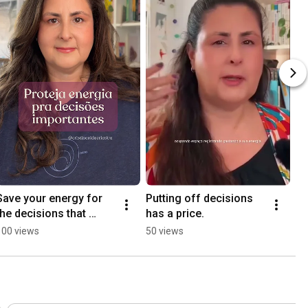
Save your energy for 
Putting off decisions 
the decisions that 
has a price.
matter!
100 views
50 views