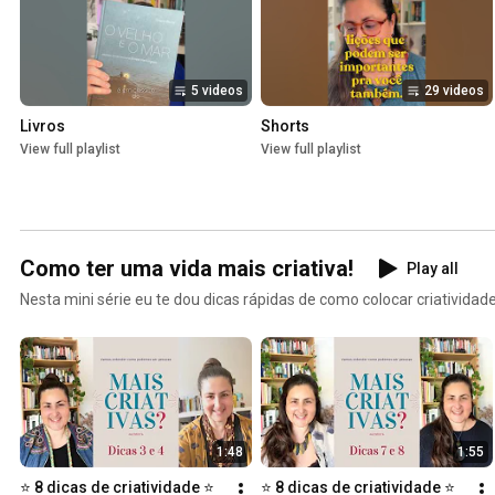
5 videos
29 videos
Livros
Shorts
View full playlist
View full playlist
Como ter uma vida mais criativa!
Play all
Nesta mini série eu te dou dicas rápidas de como colocar criatividade
1:48
1:55
⭐️ 8 dicas de criatividade ⭐️ 
⭐️ 8 dicas de criatividade ⭐️ 