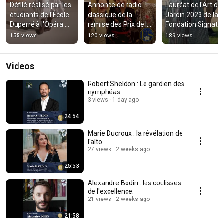
Défilé réalisé par les 
Annonce de radio 
Lauréat de l'Art d
étudiants de l'École 
classique de la 
Jardin 2023 de la 
Duperré à l'Opéra 
remise des Prix de la 
Fondation Signat
Bastille
Fondation Signature
155 views
120 views
189 views
Videos
Robert Sheldon : Le gardien des
nymphéas
3 views
1 day ago
24:54
Marie Ducroux : la révélation de
l'alto.
27 views
2 weeks ago
25:53
Alexandre Bodin : les coulisses
de l'excellence.
21 views
2 weeks ago
21:58