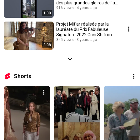
des plus grandes gloires de l’art
russe
916 views
4 years ago
1:30
Projet Mit'ar réalisée par la
lauréate du Prix Fabuleuse
Signature 2022 Goni Shifron
345 views
3 years ago
3:08
Shorts