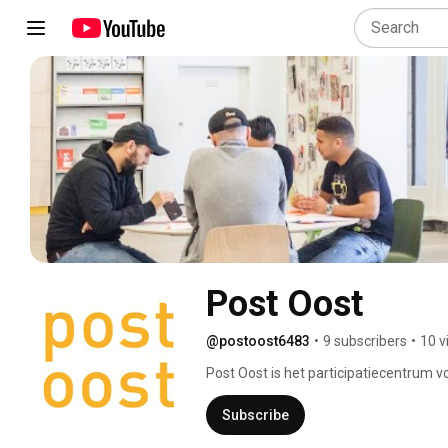
Post Oost
@postoost6483
•
9 subscribers
•
10 v
Post Oost is het participatiecentrum v
en inloopactiviteiten die bewoners verd
Subscribe