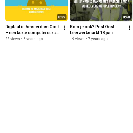
0:39
0:40
Digitaal in Amsterdam Oost 
Kom je ook? Post Oost 
– een korte computercursus 
Leerwerkmarkt 18 juni
in 4 ochtenden
28 views
•
6 years ago
19 views
•
7 years ago