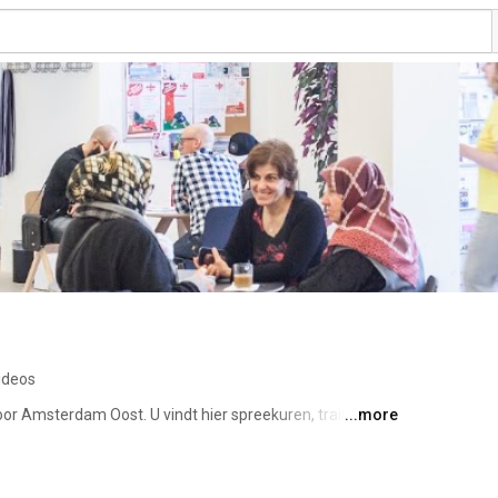
ideos
oor Amsterdam Oost. U vindt hier spreekuren, trainingen 
...more
er helpen richting vrijwilligerswerk en arbeidsmarkt. 