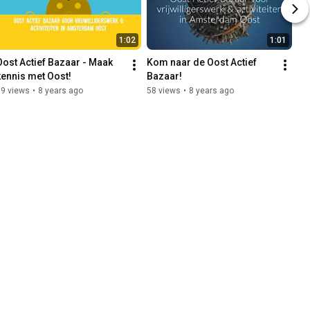
1:02
1:01
Oost Actief Bazaar - Maak 
Kom naar de Oost Actief 
kennis met Oost!
Bazaar!
19 views
•
8 years ago
58 views
•
8 years ago