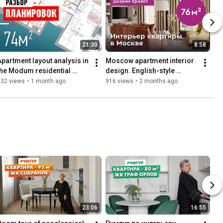
21:30
8:58
Apartment layout analysis in 
Moscow apartment interior 
the Modum residential 
design. English-style 
complex. This 74-square-
apartment interior. Interior 
532 views
•
1 month ago
916 views
•
2 months ago
meter apartment is loc...
overview.
23:06
16:55