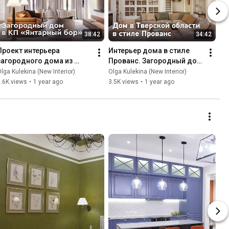
38:42
34:42
Проект интерьера 
Интерьер дома в стиле 
загородного дома из 
Прованс. Загородный дом 
бруса. Дизайн-проект 
в Тверской области. 
lga Kulekina (New Interior)
Olga Kulekina (New Interior)
интерьера в КП Янтарный 
Дизайн-проект интерьера
.6K views
•
1 year ago
3.5K views
•
1 year ago
бор