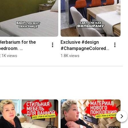
Herbarium for the 
Exclusive #design 
bedroom. 
#ChampagneColoredM
#BedroomInterior in 
irror for our interior
2.1K views
1.8K views
#Provence style. Room 
tour from a designer