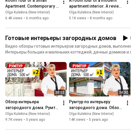
Room Tour of a Small 
A room tour of a modern 
Apartment. Contemporary 
apartment interior. A review 
Interior. Interior Review
of the modern interior in the 
Olga Kulekina (New Interior)
Olga Kulekina (New Interior)
Graf Orlov res...
6.4K views
•
6 months ago
5.1K views
•
8 months ago
Готовые интерьеры загородных домов
Видео-обзоры готовых интерьеров загородных домов, выполне
Интерьеры больших и маленьких коттеджей, дачных домиков и 
20:12
24:32
Обзор интерьера 
Румтур по интерьеру 
загородного дома. Румтур 
загородного дома. Обзор 
по ванной комнате, 
реновации интерьера 
Olga Kulekina (New Interior)
Olga Kulekina (New Interior)
спальне и детской. Вторая 
дома площадью 500 кв.м. 
9.7K views
•
5 years ago
14K views
•
5 years ago
часть
Лукоморье