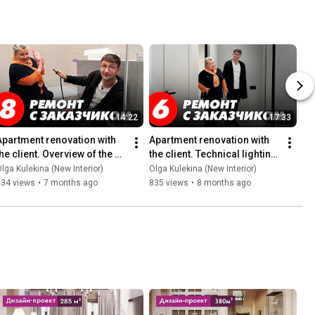
14:22
17:33
Apartment renovation with 
Apartment renovation with 
he client. Overview of the 
the client. Technical lighting, 
room and bathroom. Etalon 
sockets and switches, 
lga Kulekina (New Interior)
Olga Kulekina (New Interior)
residential compl...
backlighting. Eta...
634 views
•
7 months ago
835 views
•
8 months ago