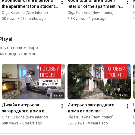
Roomtour of the interior of 
Roomtour of the modern 
Yevgeny Zaremba, "Weekend Event"

the apartment for a student. 
interior of the apartment in 
Alexander Perminov. "Muza"

Review of the neoclassical 
the residential complex 
Olga Kulekina (New Interior)
Olga Kulekina (New Interior)
O
- - -

interior in t...
Dom na Vasilievsky Is...
5K views
•
11 months ago
7.3K views
•
1 year ago
Telegram: 
https://t.me/newinterior_ok
VKontakte: 
https://vk.com/new_interior
Zen: 
https://dzen.ru/newinterior_ok
Play all
YouTube: 
https://www.youtube.com/c/OlgaKulekin...
нных в нашем бюро.
Rutube: 
https://rutube.ru/channel/23834702/
загородных домов.
www.new-in.ru

St. Petersburg, Podrezova St., Bldg. 5

+7 (812) 335-20-17

Advertising and cooperation: pr@new-in.ru

- - -

29:29
37:35
#roomtour
#interior
#interiordesign
Дизайн интерьера 
Интерьер загородного 
загородного дома в 
дома в поселке 
Ленинградской области. 
«Лукоморье» - 350 кв.м.. 
p
Olga Kulekina (New Interior)
Olga Kulekina (New Interior)
O
Обзор готового интерьера. 
Интерьер коттеджа. 
68K views
•
8 years ago
32K views
•
9 years ago
Румтур
Румтур