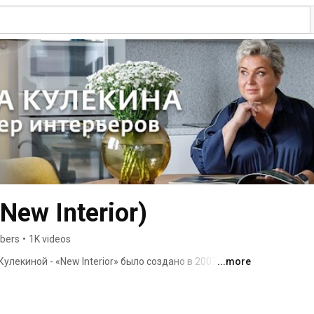
(New Interior)
ibers
•
1K videos
лекиной - «New Interior» было создано в 2007 году 
...more
аботавших в крупных проектных организациях, 
ия и строительства, в  выполнении частных 
ных домов, разработке интерьеров квартир, 