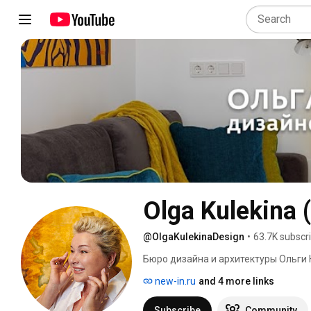
Olga Kulekina 
@OlgaKulekinaDesign
•
63.7K subscr
Бюро дизайна и архитектуры Ольги Ку
при участии группы архитекторов, р
new-in.ru
and 4 more links
имеющих большой опыт проектирован
заказов на проектирование загород
Subscribe
Community