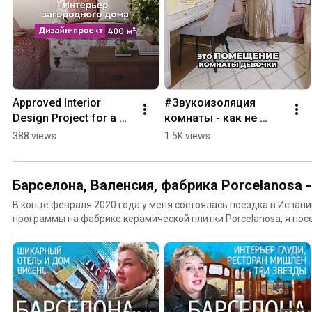
Approved Interior 
#Звукоизоляция 
Design Project for a 
комнаты - как не 
400 m² Country House
мешать соседям и 
388 views
1.5K views
заниматься музыкой
Барселона, Валенсия, фабрика Porcelanosa -
В конце февраля 2020 года у меня состоялась поездка в Испан
программы на фабрике керамической плитки Porcelanosa, я посетила Барселону и
Валенсию.