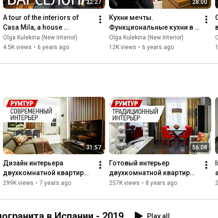
22:27
28:00
A tour of the interiors of 
Кухни мечты. 
Casa Mila, a house 
Функциональные кухни в 
designed by Antoni Gaudí in 
современном дизайне. 
Olga Kulekina (New Interior)
Olga Kulekina (New Interior)
O
Barcelona. Room Tour of...
Обзор шоу-рума 
4.5K views
•
6 years ago
12K views
•
6 years ago
Gamadecor в Испании
31:57
56:08
Дизайн интерьера 
Готовый интерьер 
двухкомнатной квартиры 
двухкомнатной квартиры 
в ЖК Леонтьевский мыс - 
для клиентов из Нового 
299K views
•
7 years ago
257K views
•
8 years ago
69 кв.м. Румтур по 
Уренгоя - 63 кв.м. Обзор 
интерьеру
интерьера.
огранита в Испании - 2019
Play all