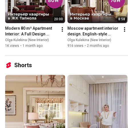
20:00
8:58
Modern 80 m² Apartment 
Moscow apartment interior 
Interior: A Full Design 
design. English-style 
Project Review in Saint 
apartment interior. Interior 
Olga Kulekina (New Interior)
Olga Kulekina (New Interior)
Petersburg, Tapiola 
overview.
1K views
•
1 month ago
916 views
•
2 months ago
Reside...
Shorts