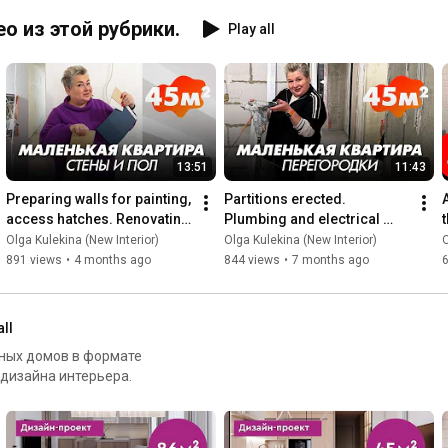
о из этой рубрики.
Play all
13:51
11:43
Preparing walls for painting, 
Partitions erected. 
access hatches. Renovating 
Plumbing and electrical 
t
a small apartment. Galaxy 
work. Renovating a small 
Olga Kulekina (New Interior)
Olga Kulekina (New Interior)
O
residential co...
apartment. Galaxy 
891 views
•
4 months ago
844 views
•
7 months ago
residentia...
all
дных домов в формате
 дизайна интерьера.