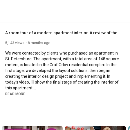
ов и ресторанов. 
A room tour of a modern apartment interior. A review of the modern interior in the Graf Orlov res...
5,143 views
8 months ago
We were contacted by clients who purchased an apartment in 
St. Petersburg. The apartment, with a total area of ​​148 square 
meters, is located in the Graf Orlov residential complex. In the 
first stage, we developed the layout solutions, then began 
creating the interior design project and implementing it. In 
today's video, I'll show the final stage of creating the interior of 
this apartment.

READ MORE
https://www.youtube.com/watch?v=XLBxZ...
- - -

Contemporary art in our interior:
