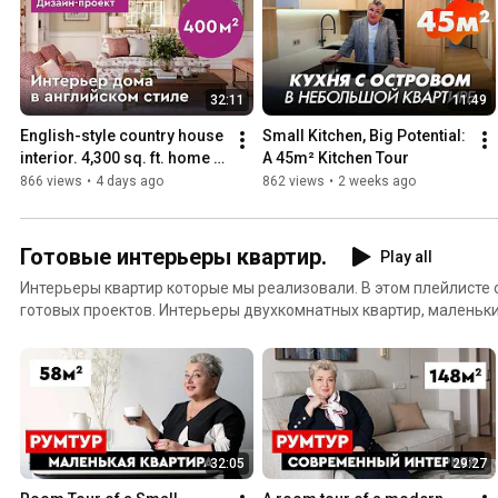
32:11
11:49
English-style country house 
Small Kitchen, Big Potential: 
interior. 4,300 sq. ft. home in 
A 45m² Kitchen Tour
the Leningrad Region. 
866 views
•
4 days ago
862 views
•
2 weeks ago
Design project
Готовые интерьеры квартир.
Play all
Интерьеры квартир которые мы реализовали. В этом плейлисте
готовых проектов. Интерьеры двухкомнатных квартир, маленьки
32:05
29:27