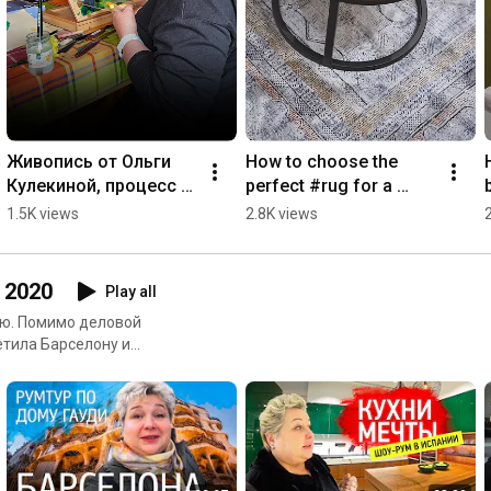
Живопись от Ольги 
How to choose the 
Кулекиной, процесс 
perfect #rug for a 
создания картины
#Provence style 
1.5K views
2.8K views
#interior
 2020
Play all
ию. Помимо деловой