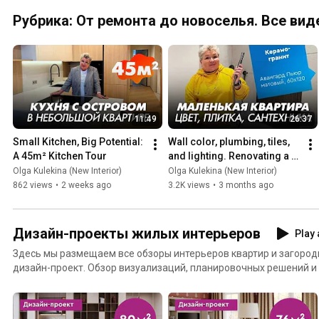
Рубрика: От ремонта до новоселья. Все виде
11:49
26:37
Small Kitchen, Big Potential: 
Wall color, plumbing, tiles, 
A 45m² Kitchen Tour
and lighting. Renovating a 
small apartment. Galaxy 
Olga Kulekina (New Interior)
Olga Kulekina (New Interior)
residential compl...
862 views
•
2 weeks ago
3.2K views
•
3 months ago
Дизайн-проекты жилых интерьеров
Play 
Здесь мы размещаем все обзоры интерьеров квартир и загоро
дизайн-проект. Обзор визуализаций, планировочных решений и