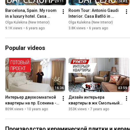
29:11
24:42
Barcelona, ​​Spain. My room 
Room Tour: Antonio Gaudi 
in a luxury hotel. Casa 
Interior. Casa Batlló in 
Vicens. A room tour of the 
Barcelona. 3-Star Michelin 
Olga Kulekina (New Interior)
Olga Kulekina (New Interior)
interior of Gaudi'...
Restaurant!
9.1K views
•
6 years ago
3.8K views
•
6 years ago
Popular videos
16:36
43:59
Интерьер двухкомнатной 
Дизайн интерьера 
квартиры на пр. Есенина - 
квартиры в жк Смольный 
76 кв.м. Обзор интерьера 
парк - 100 кв.м. Обзор 
809K views
•
10 years ago
353K views
•
7 years ago
квартиры, румтур
дизайна интерьера. Румтур 
по квартире
Производство керамической плитки и керам