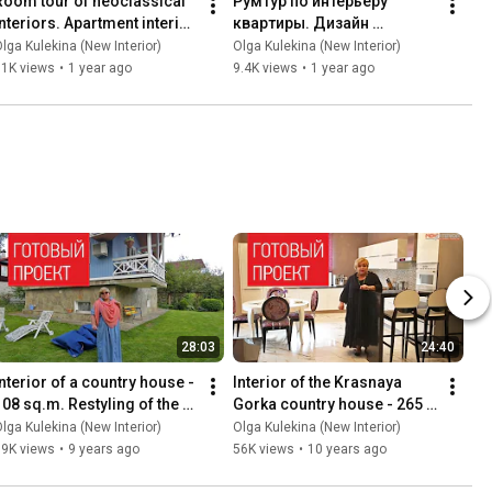
Room tour of neoclassical 
Румтур по интерьеру 
interiors. Apartment interior 
квартиры. Дизайн 
overview in the Sobranie 
интерьера квартиры для 
lga Kulekina (New Interior)
Olga Kulekina (New Interior)
residential comp...
клиентов из Челябинска. 
11K views
•
1 year ago
9.4K views
•
1 year ago
ЖК Граф Орлов
28:03
24:40
Interior of a country house - 
Interior of the Krasnaya 
108 sq.m. Restyling of the 
Gorka country house - 265 
roject. Author's interior 
sq.m. Country house 
lga Kulekina (New Interior)
Olga Kulekina (New Interior)
design of a c...
interior overview. 
89K views
•
9 years ago
56K views
•
10 years ago
RoomTour