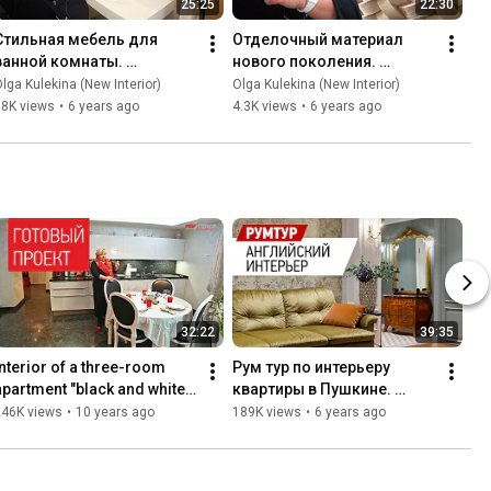
25:25
22:30
Стильная мебель для 
Отделочный материал 
ванной комнаты. 
нового поколения. 
Современные решения 
Искусственный камень в 
lga Kulekina (New Interior)
Olga Kulekina (New Interior)
для интерьера ванной. 
интерьере. Валенсия, 
18K views
•
6 years ago
4.3K views
•
6 years ago
Биопарк в Валенсии
город искусств
32:22
39:35
Interior of a three-room 
Рум тур по интерьеру 
apartment "black and white", 
квартиры в Пушкине. 
73 sq.m. Interior design. 
Проект Немного Англии - 
246K views
•
10 years ago
189K views
•
6 years ago
Redevelopment
81 кв.м. Дизайн интерьера 
квартиры