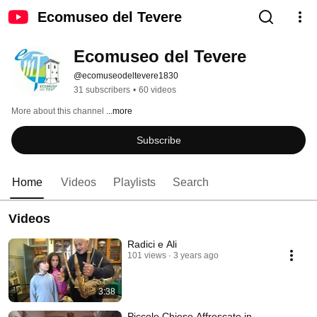
Ecomuseo del Tevere
Ecomuseo del Tevere
@ecomuseodeltevere1830
31 subscribers
•
60 videos
More about this channel
...more
Subscribe
Home
Videos
Playlists
Search
Videos
Radici e Ali
101 views
3 years ago
3:38
Piccole Chiese Affrescate in