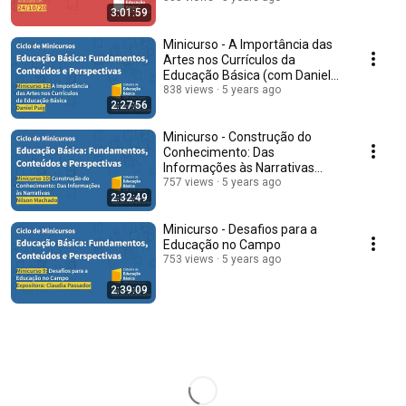
3:01:59
Minicurso - A Importância das
Artes nos Currículos da
Educação Básica (com Daniel
Puig)
838 views
5 years ago
2:27:56
Minicurso - Construção do
Conhecimento: Das
Informações às Narrativas
(com Nílson Machado)
757 views
5 years ago
2:32:49
Minicurso - Desafios para a
Educação no Campo
753 views
5 years ago
2:39:09