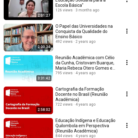
Educação Solidária para a
Escola Básica"
126 views
3 months ago
2:01:27
O Papel das Universidades na
Conquista da Qualidade do
Ensino Básico
492 views
2 years ago
2:00:34
Reunião Acadêmica com Célio
da Cunha, Cristovam Buarque,
Maria Rebeca Otero Gomes e
Pedro Demo
795 views
4 years ago
3:31:42
Cartografia da Formação
Docente no Brasil (Reunião
Acadêmica)
722 views
4 years ago
2:58:02
Educação Indígena e Educação
Quilombola em Perspectiva
(Reunião Acadêmica)
844 views
4 years ago