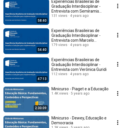
Experiências Brasileiras de
Graduação Interdisciplinar -
Entrevista com Semíramis
Domene
131 views
4 years ago
58:40
Experiências Brasileiras de
Graduação Interdisciplinar -
Entrevista com Marcelo
Zanotello
179 views
4 years ago
54:40
Experiências Brasileiras de
Graduação Interdisciplinar -
Entrevista com Verônica Guridi
112 views
4 years ago
47:13
Minicurso - Piaget e a Educação
1.4K views
5 years ago
2:30:09
Minicurso - Dewey, Educação e
Democracia
1.3K views
5 years ago