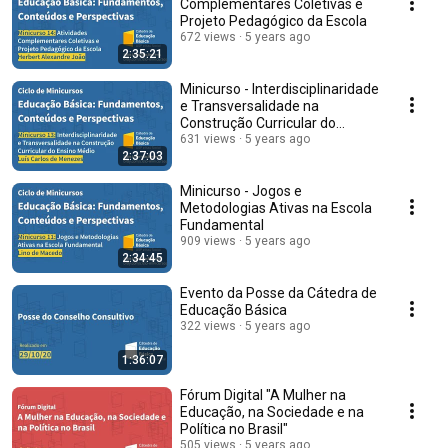
Complementares Coletivas e
Projeto Pedagógico da Escola
672 views
5 years ago
2:35:21
Minicurso - Interdisciplinaridade
e Transversalidade na
Construção Curricular do
Ensino Médio
631 views
5 years ago
2:37:03
Minicurso - Jogos e
Metodologias Ativas na Escola
Fundamental
909 views
5 years ago
2:34:45
Evento da Posse da Cátedra de
Educação Básica
322 views
5 years ago
1:36:07
Fórum Digital "A Mulher na
Educação, na Sociedade e na
Política no Brasil"
505 views
5 years ago