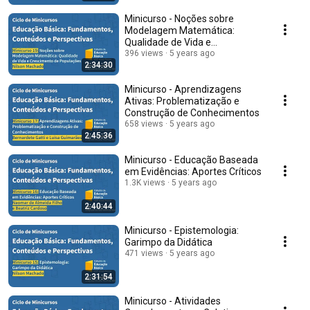
Minicurso - Noções sobre
Modelagem Matemática:
Qualidade de Vida e
Crescimento de Populações
396 views
5 years ago
2:34:30
Minicurso - Aprendizagens
Ativas: Problematização e
Construção de Conhecimentos
658 views
5 years ago
2:45:36
Minicurso - Educação Baseada
em Evidências: Aportes Críticos
1.3K views
5 years ago
2:40:44
Minicurso - Epistemologia:
Garimpo da Didática
471 views
5 years ago
2:31:54
Minicurso - Atividades