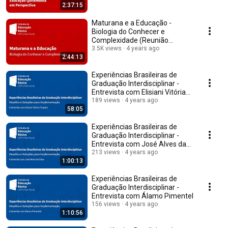
2:37:15
Maturana e a Educação -
Biologia do Conhecer e
Complexidade (Reunião
Acadêmica)
3.5K views
4 years ago
2:44:13
Experiências Brasileiras de
Graduação Interdisciplinar -
Entrevista com Elisiani Vitória
Tiepolo
189 views
4 years ago
58:05
Experiências Brasileiras de
Graduação Interdisciplinar -
Entrevista com José Alves da
Silva
213 views
4 years ago
1:00:13
Experiências Brasileiras de
Graduação Interdisciplinar -
Entrevista com Álamo Pimentel
156 views
4 years ago
1:10:56