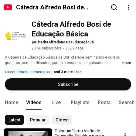
Cátedra Alfredo Bosi de
Educação Básica
Cátedra Alfredo Bosi de 
Educação Básica
@CátedraAlfredoBosideEducaçãoBá
23.6K subscribers
•
302 videos
A Cátedra de Educação Básica da USP oferece seminários e cursos 
gratuitos, com certificados, para professores, pesquisadores e 
...more
estudantes. As atividades realizadas são transmitidas ao vivo neste 
catedraeducacaousp.org
and 3 more links
canal, e as gravações ficam disponíveis posteriormente. 
Subscribe
Home
Videos
Live
Playlists
Posts
Search
Latest
Popular
Oldest
Colóquio "Uma Visão de