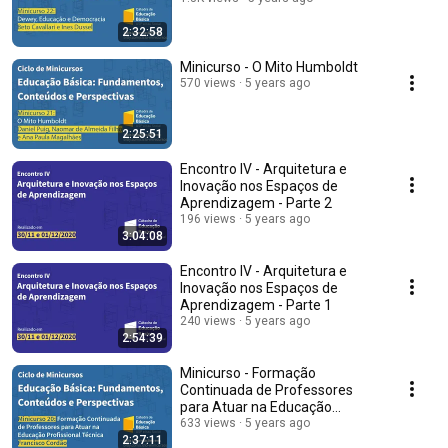
2:32:58
Minicurso - O Mito Humboldt
570 views
5 years ago
2:25:51
Encontro IV - Arquitetura e
Inovação nos Espaços de
Aprendizagem - Parte 2
196 views
5 years ago
3:04:08
Encontro IV - Arquitetura e
Inovação nos Espaços de
Aprendizagem - Parte 1
240 views
5 years ago
2:54:39
Minicurso - Formação
Continuada de Professores
para Atuar na Educação
Profissional Técnica
633 views
5 years ago
2:37:11