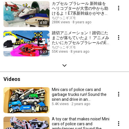
カプセル プラレール 新幹線を
ヘリコプターが大雪の中から助
けるよ！E7系新幹線かがやき
E4系新幹線Max はたらくくるま
ちびっこギズモ
288K views
8 years ago
4:50
路線バスがゴミ収集車を連れて
くるよ！Gizmone
踏切アニメーション！踏切にた
まごが落ちていたよ！ アニメみ
たいにカプセルプラレールのE5
系新幹線はやぶさとE6系新幹線
ちびっこギズモ
55K views
8 years ago
5:27
こまちが登場！ヘリコプターが
スライムで助けるよ！Gizmone
Videos
Mini cars of police cars and
garbage trucks run! Sound the
siren and drive in an
emergency!
5.4K views
2 years ago
6:30
A toy car that makes noise! Mini
cars of police cars and
ambulances run! Sound the