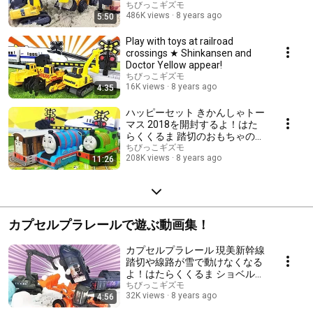
ヨ！ショベルカーやブルドーザ
ちびっこギズモ
486K views
8 years ago
5:50
ーが砂場で踏切を建設するヨ
★railway crossing
train★Gizmone
Play with toys at railroad
crossings ★ Shinkansen and
Doctor Yellow appear!
ちびっこギズモ
16K views
8 years ago
4:35
ハッピーセット きかんしゃトー
マス 2018を開封するよ！はた
らくくるま 踏切のおもちゃの線
路を走って持ってくるよ！マク
ちびっこギズモ
208K views
8 years ago
11:26
ドナルド McDonald
Thomas&Friends Gizmone
カプセルプラレールで遊ぶ動画集！
カプセルプラレール 現美新幹線
踏切や線路が雪で動けなくなる
よ！はたらくくるま ショベルカ
ー ホイールローダーや除雪車
ちびっこギズモ
32K views
8 years ago
4:56
君が新幹線を助けよう！走る美
術館と雪景色編 Gizmone