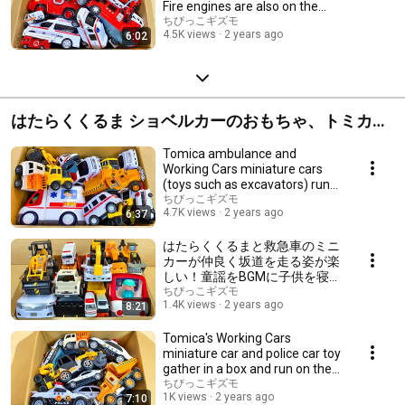
Fire engines are also on the
move!
ちびっこギズモ
4.5K views
2 years ago
6:02
はたらくくるま ショベルカーのおもちゃ、トミカの
動画集！
Tomica ambulance and
Working Cars miniature cars
(toys such as excavators) run
on the slope!
ちびっこギズモ
4.7K views
2 years ago
6:37
はたらくくるまと救急車のミニ
カーが仲良く坂道を走る姿が楽
しい！童謡をBGMに子供を寝か
せる子守歌音にも使える音の鳴
ちびっこギズモ
1.4K views
2 years ago
8:21
る車のおもちゃがいっぱい出る
よ！Car
Tomica's Working Cars
miniature car and police car toy
gather in a box and run on the
slope!
ちびっこギズモ
1K views
2 years ago
7:10