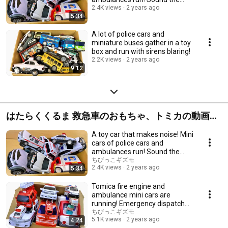
siren.
2.4K views
2 years ago
5:34
A lot of police cars and
miniature buses gather in a toy
box and run with sirens blaring!
2.2K views
2 years ago
9:12
はたらくくるま 救急車のおもちゃ、トミカの動画
集！
A toy car that makes noise! Mini
cars of police cars and
ambulances run! Sound the
siren.
ちびっこギズモ
2.4K views
2 years ago
5:34
Tomica fire engine and
ambulance mini cars are
running! Emergency dispatch
from the toy box!
ちびっこギズモ
5.1K views
2 years ago
4:24