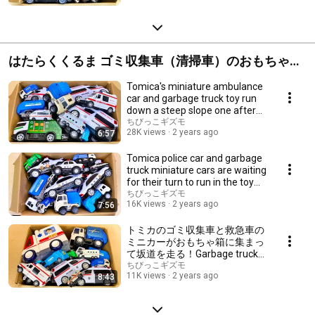
はたらくくるま ゴミ収集車（清掃車）のおもちゃ、
トミカの動画集！
Tomica's miniature ambulance
car and garbage truck toy run
down a steep slope one after
another!
ちびっこギズモ
28K views
2 years ago
6:57
Tomica police car and garbage
truck miniature cars are waiting
for their turn to run in the toy
box!
ちびっこギズモ
16K views
2 years ago
7:56
トミカのゴミ収集車と救急車の
ミニカーがおもちゃ箱に集まっ
て坂道を走る！Garbage truck
toy and ambulance mini car!
ちびっこギズモ
11K views
2 years ago
8:43