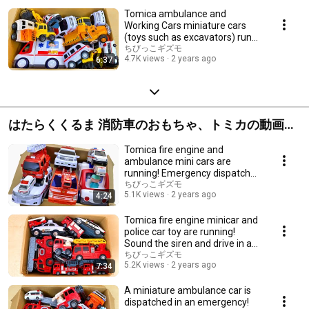
Tomica ambulance and
Working Cars miniature cars
(toys such as excavators) run
on the slope!
ちびっこギズモ
4.7K views
2 years ago
6:37
はたらくくるま 消防車のおもちゃ、トミカの動画
集！
Tomica fire engine and
ambulance mini cars are
running! Emergency dispatch
from the toy box!
ちびっこギズモ
5.1K views
2 years ago
4:24
Tomica fire engine minicar and
police car toy are running!
Sound the siren and drive in an
emergency
ちびっこギズモ
5.2K views
2 years ago
7:34
A miniature ambulance car is
dispatched in an emergency!