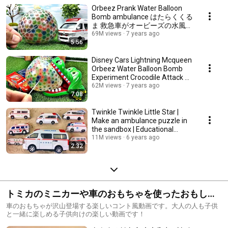
Orbeez Prank Water Balloon
Bomb ambulance はたらくくる
ま 救急車がオービーズの水風船
爆弾を大爆発！子供向け
69M views
7 years ago
5:56
Gizmone
Disney Cars Lightning Mcqueen
Orbeez Water Balloon Bomb
Experiment Crocodile Attack オ
ービーズの水風船Gizmone
62M views
7 years ago
7:08
Twinkle Twinkle Little Star |
Make an ambulance puzzle in
the sandbox | Educational
Lullaby
11M views
6 years ago
2:32
トミカのミニカーや車のおもちゃを使ったおもしろ
コント風動画集
車のおもちゃが沢山登場する楽しいコント風動画です。大人の人も子供
と一緒に楽しめる子供向けの楽しい動画です！