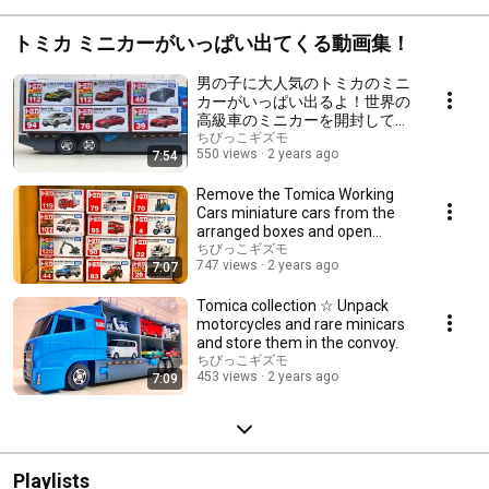
トミカ ミニカーがいっぱい出てくる動画集！
男の子に大人気のトミカのミニ
カーがいっぱい出るよ！世界の
高級車のミニカーを開封してコ
ンボイへ収納。Tomica
ちびっこギズモ
550 views
2 years ago
7:54
minicars are very popular with
boys!
Remove the Tomica Working
Cars miniature cars from the
arranged boxes and open
them.
ちびっこギズモ
747 views
2 years ago
7:07
Tomica collection ☆ Unpack
motorcycles and rare minicars
and store them in the convoy.
ちびっこギズモ
453 views
2 years ago
7:09
Playlists