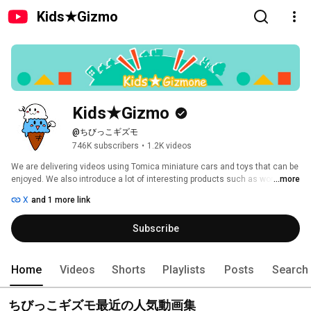
Kids★Gizmo
Kids★Gizmo
@ちびっこギズモ
746K subscribers
•
1.2K videos
We are delivering videos using Tomica miniature cars and toys that can be 
enjoyed. We also introduce a lot of interesting products such as working 
...more
cars that are popular with children, so please refer to them when giving 
X
and 1 more link
gifts or gifts. 
Subscribe
Home
Videos
Shorts
Playlists
Posts
Search
ちびっこギズモ最近の人気動画集