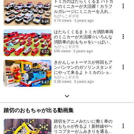
トミカのはたらくくるま パトカ
ーのミニカーが大活躍！カラフ
ルガレージにミニカーを入れた
らパトカーのおもちゃに変身す
ちびっこギズモ
3.1K views
3 years ago
5:24
るよ！Police car toys (minicars)
はたらくくるま トミカ消防車両
のミニカーが大活躍☆いろんな
消防車のおもちゃをいっぱい紹
介！火事を消す寸劇。はしご
ちびっこギズモ
69K views
3 years ago
5:22
車・ポンプ車・照明車 Fire
truck minicar (toys)
きかんしゃトーマスが何回もア
ンパンマンのガソリンスタンド
にやって来るよ トミカのショベ
ルカーと救急車とゴミ収集車が
ちびっこギズモ
3.3K views
5 years ago
6:47
ガソリンを入れてあげるよ
踏切のおもちゃが出る動画集
踏切をアニメみたいに働く車の
おもちゃが作るよ！新幹線やヘ
リコプターがふみきりを通る