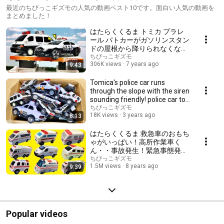
最近のちびっこギズモの人気の動画ベスト10です。面白い人気の動画を
まとめました！
はたらくくるま トミカ プラレ
ール パトカーがガソリンスタン
ドの屋根から降りられなくなっ
た！新幹線のドクターイエロー
ちびっこギズモ
306K views
7 years ago
9:43
達が助けるよ！Gizmone
Tomica's police car runs
through the slope with the siren
sounding friendly! police car toy
box
ちびっこギズモ
18K views
3 years ago
8:13
はたらくくるま 救急車のおもち
ゃがいっぱい！高所作業車く
ん・・事故発生！緊急事態発
生！サイレンを鳴らしながら緊
ちびっこギズモ
1.5M views
8 years ago
9:39
急車両のミニカーが集まる子供
向け動画だよ！Gizmone
Popular videos