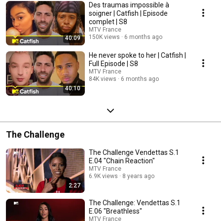
aux indices et iront même filmer la rencontre finale...
Des traumas impossible à
soigner | Catfish | Episode
complet | S8
MTV France
150K views
6 months ago
40:09
He never spoke to her | Catfish |
Full Episode | S8
MTV France
84K views
6 months ago
40:10
The Challenge
The Challenge Vendettas S.1
E.04 "Chain Reaction"
MTV France
6.9K views
8 years ago
2:27
The Challenge: Vendettas S.1
E.06 "Breathless"
MTV France