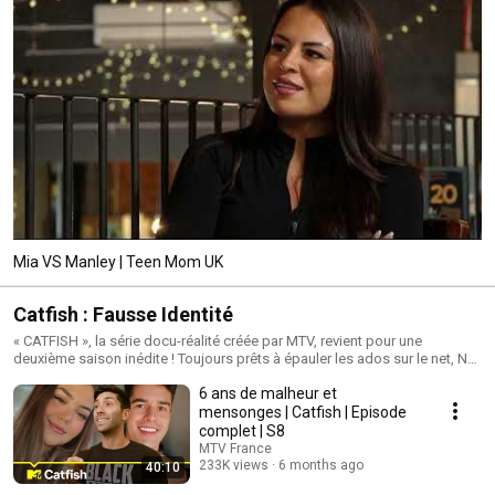
Mia VS Manley | Teen Mom UK
Catfish : Fausse Identité
« CATFISH », la série docu-réalité créée par MTV, revient pour une
deuxième saison inédite ! Toujours prêts à épauler les ados sur le net, Nev
et Max reprennent leurs enquêtes au coeur des réseaux sociaux. Cette
6 ans de malheur et
saison, ils tenteront d'aider Cassie, Ramon, Lauren et les autres, englués
dans des relations amoureuses virtuelles qu'ils vivent sur les réseaux
mensonges | Catfish | Episode
sociaux. Chargés de découvrir qui se cache vraiment derrière l'écran : le
complet | S8
fiancé virtuel de Cassie est-il vraiment celui qu'il prétend être ? Pourquoi
MTV France
Jessica, la fille dont est tombé amoureux Dorion sur la toile, refuse t-elle
233K views
6 months ago
40:10
toujours de le rencontrer, etc, les deux comparses partiront à la chasse