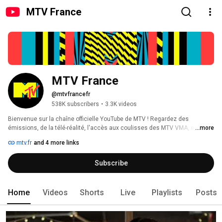
MTV France
MTV France
@mtvfrancefr
538K subscribers
•
3.3K videos
Bienvenue sur la chaîne officielle YouTube de MTV ! Regardez des 
émissions, de la télé-réalité, l'accès aux coulisses des MTV VMA, et bien 
...more
plus encore ! 
mtv.fr
and 4 more links
Subscribe
Home
Videos
Shorts
Live
Playlists
Posts