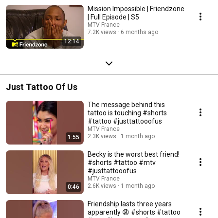
Mission Impossible | Friendzone
| Full Episode | S5
MTV France
7.2K views
6 months ago
12:14
Just Tattoo Of Us
The message behind this
tattoo is touching #shorts
#tattoo #justtattooofus
MTV France
2.3K views
1 month ago
1:55
Becky is the worst best friend!
#shorts #tattoo #mtv
#justtattooofus
MTV France
2.6K views
1 month ago
0:46
Friendship lasts three years
apparently 😩 #shorts #tattoo