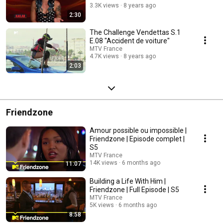
3.3K views
8 years ago
2:30
The Challenge Vendettas S.1
E.08 "Accident de voiture"
MTV France
4.7K views
8 years ago
2:03
Friendzone
Amour possible ou impossible |
Friendzone | Episode complet |
S5
MTV France
14K views
6 months ago
11:07
Building a Life With Him |
Friendzone | Full Episode | S5
MTV France
5K views
6 months ago
8:58