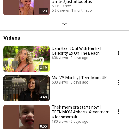
#mtv #justtattooofus
MTV France
5.8K views
1 month ago
1:23
Videos
Dani Has It Out With Her Ex |
Celebrity Ex On The Beach
636 views
3 days ago
3:19
Mia VS Manley | Teen Mom UK
600 views
5 days ago
3:48
Their mom era starts now |
TEEN MOM #shorts #teenmom
#teenmomuk
180 views
6 days ago
8:55