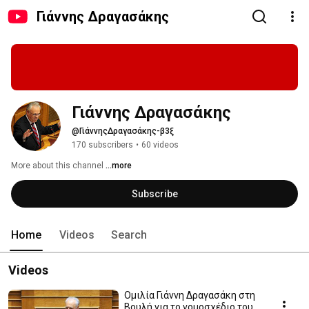
Γιάννης Δραγασάκης
Γιάννης Δραγασάκης
@ΓιάννηςΔραγασάκης-β3ξ
170 subscribers
•
60 videos
More about this channel
...more
Subscribe
Home
Videos
Search
Videos
Ομιλία Γιάννη Δραγασάκη στη
Βουλή για το νομοσχέδιο του