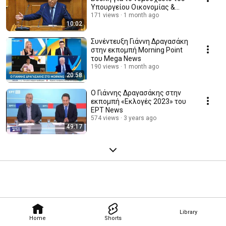
Υπουργείου Οικονομίας &
Οικονομικών
171 views
1 month ago
10:02
Συνέντευξη Γιάννη Δραγασάκη
στην εκπομπή Morning Point
του Mega News
190 views
1 month ago
20:58
Ο Γιάννης Δραγασάκης στην
εκπομπή «Εκλογές 2023» του
ΕΡΤ News
574 views
3 years ago
49:17
Library
Home
Shorts