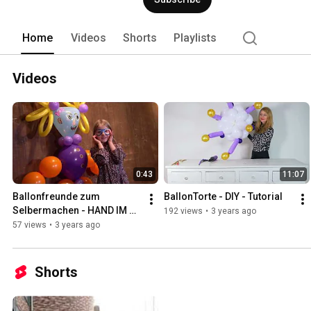
bestellt Euch ein Bastelset in meinem
Fest mit eigenen Kreationen aus 100% 
Home
Videos
Shorts
Playlists
Videos
0:43
11:07
Ballonfreunde zum 
BallonTorte - DIY - Tutorial
Selbermachen - HAND IM 
192 views
•
3 years ago
GLÜCK - DIY BOX - meets 
57 views
•
3 years ago
BALLONETTI
Shorts