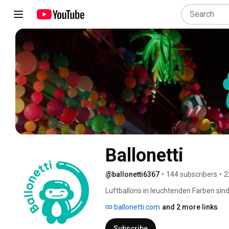
Ballonetti
@ballonetti6367
•
144 subscribers
•
2
Luftballons in leuchtenden Farben sind 
und zaubern jedem ein Lächeln ins Gesic
ballonetti.com
and 2 more links
Ballonkünstlerin unterwegs und möcht
von meinen Walk Acts und Installationen
Subscribe