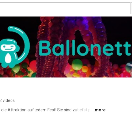
2 videos
die Attraktion auf jedem Fest! Sie sind zutiefst positiv 
...more
ht. Seit über zehn Jahren bin ich, Sina Greinert, als 
e Euch mit bunter Ballonmagie verzaubern. Lasst Euch 
 inspirieren oder Do it Yourself! Schaut die Tutorials, 