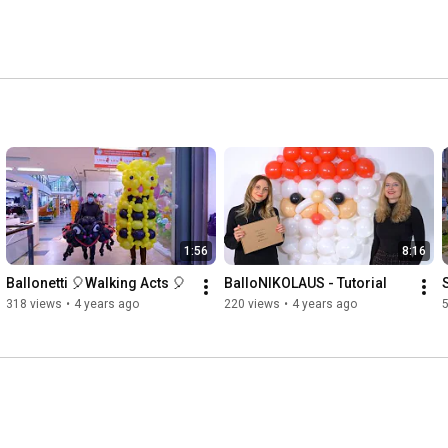
 Online-Shop und überrascht Eure Freunde beim nächsten 
biologisch abbaubaren Luftballons. 
1:56
8:16
Ballonetti 🎈Walking Acts 🎈
BalloNIKOLAUS - Tutorial
318 views
•
4 years ago
220 views
•
4 years ago