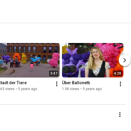
3:47
4:29
Stadt der Tiere
Über Ballonetti
563 views
•
5 years ago
1.5K views
•
5 years ago