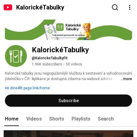
KalorickéTabulky
KalorickéTabulky
@KalorickeTabulkyFit
1.96K subscribers
•
50 videos
Kalorické tabulky jsou nejpopulárnější službou k sestavení a vyhodnocování 
jídelníčku v ČR. Aplikace je dostupná zdarma na webové adrese 
...more
www.kaloricketabulky.cz a v obchodech Google Play, App Store. 
dine4fit.page.link/home
Subscribe
Home
Videos
Shorts
Playlists
Search