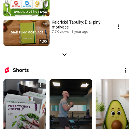
6:54
Kalorické Tabulky: Diář plný
motivace
7.7K views
1 year ago
1:05
Shorts